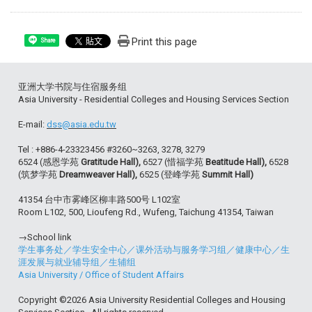
Print this page
Share
亚洲大学书院与住宿服务组
Asia University - Residential Colleges and Housing Services Section
E-mail:
dss@asia.edu.tw
Tel : +886-4-23323456 #3260~3263, 3278, 3279
6524 (感恩学苑
Gratitude Hall),
6527 (惜福学苑
Beatitude Hall),
6528
(筑梦学苑
Dreamweaver Hall),
6525 (登峰学苑
Summit Hall)
41354 台中市雾峰区柳丰路500号 L102室
Room L102, 500, Lioufeng Rd., Wufeng, Taichung 41354, Taiwan
→School link
学生事务处
／
学生安全中心
／
课外活动与服务学习组
／
健康中心
／
生
涯发展与就业辅导组
／
生辅组
Asia University
/
Office of Student Affairs
Copyright ©2026 Asia University Residential Colleges and Housing