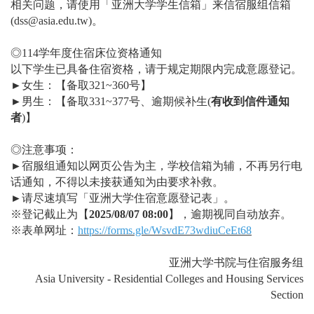
相关问题，请使用「亚洲大学学生信箱」来信宿服组信箱
(dss@asia.edu.tw)。
◎114学年度住宿床位资格通知
以下学生已具备住宿资格，请于规定期限内完成意愿登记。
►
女生：【备取321~360号】
►
男生：【备取331~377号、逾期候补生(
有收到信件通知
者
)】
◎注意事项：
►
宿服组通知以网页公告为主，学校信箱为辅，不再另行电
话通知，不得以未接获通知为由要求补救。
►
请尽速填写「亚洲大学住宿意愿登记表」。
※登记截止为【
2025/08/07 08:00
】，逾期视同自动放弃。
※表单网址：
https://forms.gle/WsvdE73wdiuCeEt68
亚洲大学书院与住宿服务组
Asia University - Residential Colleges and Housing Services
Section