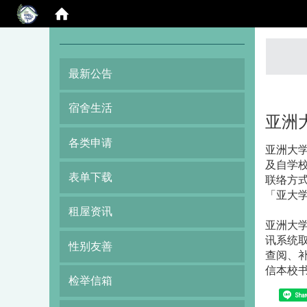
:::
最新公告
宿舍生活
亚洲
各类申请
亚洲大
及自学
表单下载
联络方
「亚大学
租屋资讯
亚洲大
讯系统
性别友善
查阅、
信本校书院
检举信箱
Shar