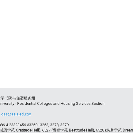
大学书院与住宿服务组
niversity - Residential Colleges and Housing Services Section
:
dss@asia.edu.tw
+886-4-23323456 #3260~3263, 3278, 3279
 (感恩学苑
Gratitude Hall),
6527 (惜福学苑
Beatitude Hall),
6528 (筑梦学苑
Dream