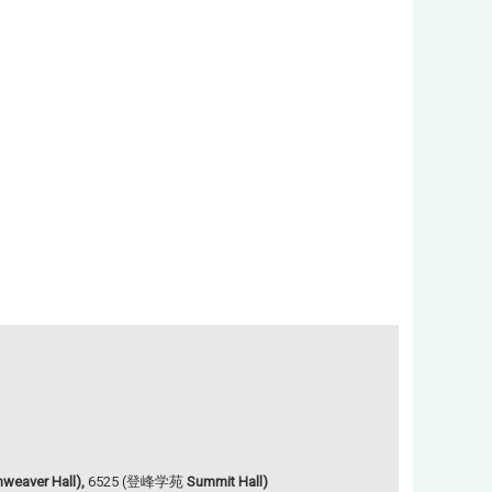
weaver Hall),
6525 (登峰学苑
Summit Hall)