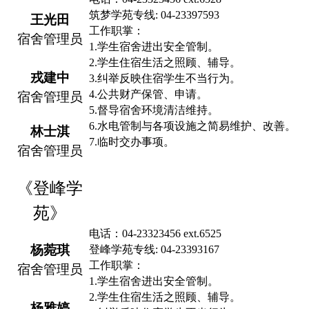
筑梦学苑专线
: 04-23397593
王光田
工作职掌：
宿舍管理员
1.
学生宿舍
进出
安全管制。
2.
学生住宿生活之照顾、辅导。
戎建中
3.
纠举反映住宿学生不当行为。
4.
公共财产保管、申请。
宿舍管理员
5.
督导宿舍环境清洁维持。
6.
水电管制与各项设施之简易维
护
、改善。
林士淇
7.
临时交办事项。
宿舍管理员
《
登峰学
苑
》
电话：
04-23323456 e
x
t.6525
杨菀琪
登峰学苑专线
: 04-23393167
工作职掌：
宿舍管理员
1.
学生宿舍
进出
安全管制。
2.
学生住宿生活之照顾、辅导。
杨雅婷