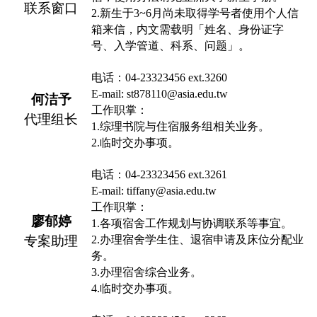
联系窗口
2.
新生于3~6月尚未取得学号者使用个人信
箱来信，内文需载明「姓名、身份证字
号、入学管道、科系、问题」。
电话：
04-23323456 ext.3260
E-mail: st878110
@asia.edu.tw
何洁予
工作职掌：
代理组长
1.
综理书院与住宿服务组相关业务
。
2.
临时交办事项
。
电话：
04-23323456 e
x
t.3261
E-mail: tiffany@asia.edu.tw
工作职掌：
廖郁婷
1.
各项宿舍工作规划与协调联系等事宜
。
专案助理
2.
办理宿舍学生住、退宿申请及床位分配业
务
。
3.
办理宿舍综合业务
。
4.
临时交办事项
。