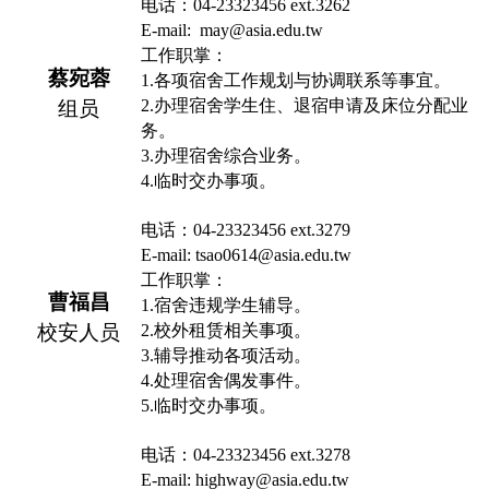
电话：
04-23323456 e
x
t.3262
E-mail:
may
@asia.edu.tw
工作职掌：
蔡宛蓉
1.
各项宿舍工作规划与协调联系等事宜
。
2.
办理宿舍学生住、退宿申请及床位分配业
组员
务
。
3.
办理宿舍综合业务
。
4.
临时交办事项
。
电话：
04-23323456 e
x
t.3279
E-mail: tsao0614@asia.edu.tw
工作职掌：
曹福昌
1.
宿舍违规学生辅导
。
校安人员
2.
校外租赁相关事项
。
3.
辅导推动各项活动
。
4.
处理宿舍偶发事件
。
5.
临时交办事项
。
电话：
04-23323456 e
x
t.3278
E-mail: highway@asia.edu.tw