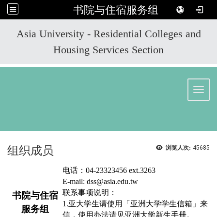
书院与住宿服务组
:::
Asia University - Residential Colleges and
Housing Services Section
Toggl
组织成员
浏览人次:
45685
电话：
04-23323456 ext.3263
E-mail: dss
@asia.edu.tw
联系事项说明：
书院与住宿
1.
亚大学生请使用「亚洲大学学生信箱」来
服务组
信，使用办法请见亚洲大学新生手册。