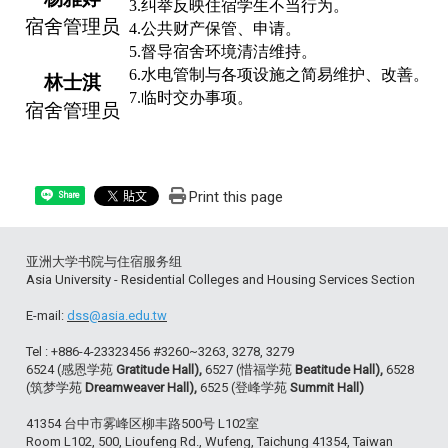
3.
纠举反映住宿学生不当行为。
宿舍管理员
4.
公共财产保管、申请。
5.
督导宿舍环境清洁维持。
6.
水电管制与各项设施之简易维
护
、改善。
林士淇
7.
临时交办事项。
宿舍管理员
Print this page
Share
亚洲大学书院与住宿服务组
Asia University - Residential Colleges and Housing Services Section
E-mail:
dss@asia.edu.tw
Tel : +886-4-23323456 #3260~3263, 3278, 3279
6524 (感恩学苑
Gratitude Hall),
6527 (惜福学苑
Beatitude Hall),
6528
(筑梦学苑
Dreamweaver Hall),
6525 (登峰学苑
Summit Hall)
41354 台中市雾峰区柳丰路500号 L102室
Room L102, 500, Lioufeng Rd., Wufeng, Taichung 41354, Taiwan