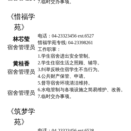
7.
临时交办事项。
《
惜福学
苑
》
电话：
04-23323456 e
x
t.6527
林芯莹
惜福学苑专线
: 04-23398261
宿舍管理员
工作职掌：
1.
学生宿舍
进出
安全管制。
2.
学生住宿生活之照顾、辅导。
黄桂香
3.
纠举反映住宿学生不当行为。
宿舍管理员
4.
公共财产保管、申请。
5.
督导宿舍环境清洁维持。
6.
水电管制与各项设施之简易维
护
、改善。
宿舍管理员
7.
临时交办事项。
《
筑梦学
苑
》
电话：
04-23323456 e
x
t.6528