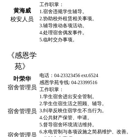
工作职掌：
黄海威
1.
宿舍违规学生辅导
。
校安人员
2.
协助校外租赁相关事项
。
3.
辅导推动各项活动
。
4.
处理宿舍偶发事件
。
5.
临时交办事项
。
《感恩学
苑》
电话：
04-23323456 e
x
t.6524
叶荣华
感恩学苑专线
: 04-23399516
宿舍管理员
工作职掌：
1.
学生宿舍
进出
安全管制。
2.
学生住宿生活之照顾、辅导。
宿舍管理员
3.
纠举反映住宿学生不当行为。
4.
公共财产保管、申请。
5.
督导宿舍环境清洁维持。
6.
水电管制与各项设施之简易维
护
、改善。
宿舍管理员