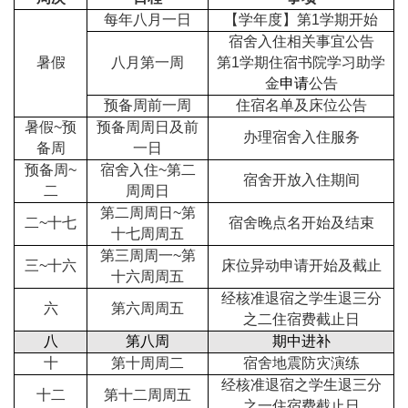
每年八月一日
【学年度】第1学期开始
宿舍入住相关事宜公告
暑假
八月第一周
第1学期住宿书院学习助学
金
申请
公告
预备周前一周
住宿名单及床位公告
暑假~预
预备周周日及前
办理宿舍入住服务
备周
一日
预备周~
宿舍入住~第二
宿舍开放入住期间
二
周周日
第二周周日~第
二~十七
宿舍晚点名开始及结束
十七周周五
第三周周一~第
三~十六
床位异动申请开始及截止
十六周周五
经核准退宿之学生退三分
六
第六周周五
之二住宿费截止日
八
第八周
期中进补
十
第十周周二
宿舍地震防灾演练
经核准退宿之学生退三分
十二
第十二周周五
之一住宿费截止日