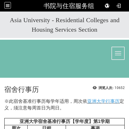
书院与住宿服务组
:::
Asia University - Residential Colleges and
Housing Services Section
Toggl
宿舍行事历
浏览人次:
10652
※此宿舍基准行事历每学年适用，周次依
亚洲大学行事历
定
义，须注意每周首日为周日。
亚洲大学宿舍基准行事历【学年度】第1学期
周次
日程
事项