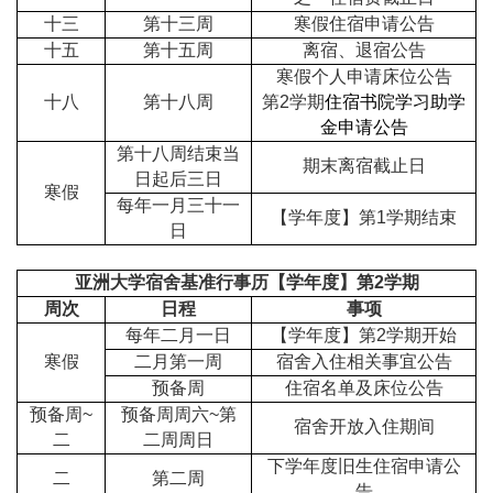
十三
第十三周
寒假住宿申请公告
十五
第十五周
离宿、退宿公告
寒假个人申请床位公告
十八
第十八周
第2学期
住宿书院学习助学
金申请公告
第十八周
结束当
期末离宿截止日
日起后三日
寒假
每年一月三十一
【学年度】第1学期结束
日
亚洲大学宿舍基准行事历【学年度】第2学期
周次
日程
事项
每年二月一日
【学年度】第2学期开始
寒假
二月第一周
宿舍入住相关事宜公告
预备周
住宿名单及床位公告
预备周~
预备周周六~第
宿舍开放入住期间
二
二周周日
下学年度旧生住宿申请公
二
第二周
告