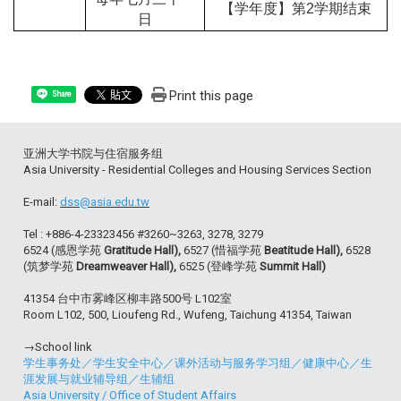
【学年度】第2学期结束
日
Print this page
Share
亚洲大学书院与住宿服务组
Asia University - Residential Colleges and Housing Services Section
E-mail:
dss@asia.edu.tw
Tel : +886-4-23323456 #3260~3263, 3278, 3279
6524 (感恩学苑
Gratitude Hall),
6527 (惜福学苑
Beatitude Hall),
6528
(筑梦学苑
Dreamweaver Hall),
6525 (登峰学苑
Summit Hall)
41354 台中市雾峰区柳丰路500号 L102室
Room L102, 500, Lioufeng Rd., Wufeng, Taichung 41354, Taiwan
→School link
学生事务处
／
学生安全中心
／
课外活动与服务学习组
／
健康中心
／
生
涯发展与就业辅导组
／
生辅组
Asia University
/
Office of Student Affairs