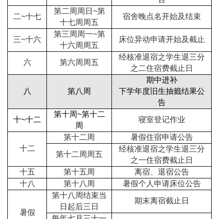
第二周周日~第
二~十七
宿舍晚点名开始及结束
十七周周五
第三周周一~第
三~十六
床位异动申请开始及截止
十六周周五
经核准退宿之学生退三分
六
第六周周五
之二住宿费截止日
期中进补
八
第八周
下学年度旧生抽籤结果公
告
第十周~第十二
十~十二
寝室登记作业
周
第十二周
暑假住宿申请公告
十二
经核准退宿之学生退三分
第十二周周五
之一住宿费截止日
十五
第十五周
离宿、退宿公告
十八
第十八周
暑假个人申请床位公告
第十八周
结束当
期末离宿截止日
日起后三日
暑假
每年七月三十一