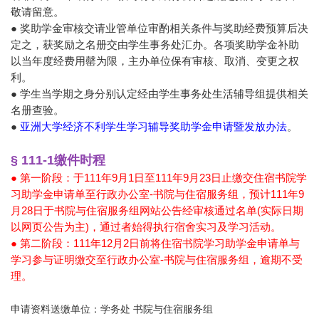
敬请留意。
● 奖助学金审核交请业管单位审酌相关条件与奖助经费预算后决
定之，获奖励之名册交由学生事务处汇办。各项奖助学金补助
以当年度经费用罄为限，主办单位保有审核、取消、变更之权
利。
● 学生当学期之身分别认定经由学生事务处生活辅导组提供相关
名册查验。
●
亚洲大学经济不利学生学习辅导奖助学金申请暨发放办法
。
§ 111-1缴件时程
● 第一阶段：于111年9月1日至111年9月23日止缴交住宿书院学
习助学金申请单至行政办公室-书院与住宿服务组，预计111年9
月28日于书院与住宿服务组网站公告经审核通过名单(实际日期
以网页公告为主)，通过者始得执行宿舍实习及学习活动。
● 第二阶段：111年12月2日前将住宿书院学习助学金申请单与
学习参与证明缴交至行政办公室-书院与住宿服务组，逾期不受
理。
申请资料送缴单位：学务处 书院与住宿服务组