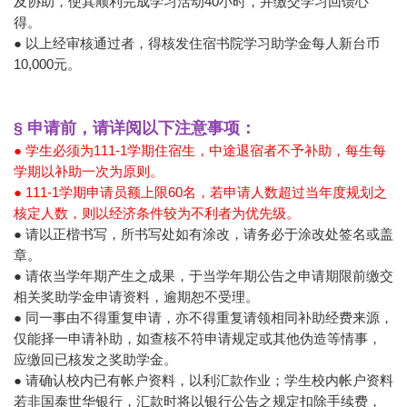
及协助，使其顺利完成学习活动40小时，并缴交学习回馈心
得。
● 以上经审核通过者，得核发住宿书院学习助学金每人新台币
10,000元。
§ 申请前，请详阅以下注意事项：
● 学生必须为111-1学期住宿生，中途退宿者不予补助，每生每
学期以补助一次为原则。
● 111-1学期申请员额上限60名，若申请人数超过当年度规划之
核定人数，则以经济条件较为不利者为优先级。
● 请以正楷书写，所书写处如有涂改，请务必于涂改处签名或盖
章。
● 请依当学年期产生之成果，于当学年期公告之申请期限前缴交
相关奖助学金申请资料，逾期恕不受理。
● 同一事由不得重复申请，亦不得重复请领相同补助经费来源，
仅能择一申请补助，如查核不符申请规定或其他伪造等情事，
应缴回已核发之奖助学金。
● 请确认校内已有帐户资料，以利汇款作业；学生校内帐户资料
若非国泰世华银行，汇款时将以银行公告之规定扣除手续费，