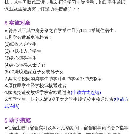
机，以学习取代工读，规划宿舍学习辅导活动，协助学生兼顾
课业及生活所需，订定助学措施如下：
§ 实施对象
● 符合以下其中身分别之在学学生且为111-1学期住宿生：
1.具学杂费减免资格者：
(1)
低收入户学生
(2)
中低收入户学生
(3)
身心障碍学生
(4)
身心障碍人士子女
(5)
特殊境遇家庭子女或孙子女
2.具大专校院弱势学生助学计画助学金补助资格者
3.原住民学生经学校审核通过者
4.家庭突遭变故经学校审核通过者
(
申请方式连结)
5.
怀孕学生、扶养未满3岁子女之学生经学校审核通过者
(
申请方
式连结)
§ 助学措施
●住宿生进行宿舍实习及学习活动期间，宿舍辅导员将给予指导