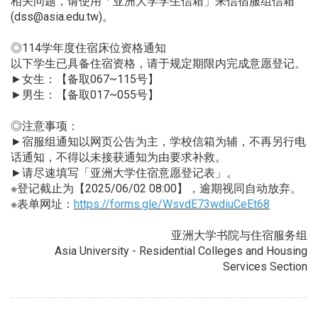
相关问题，请使用「亚洲大学学生信箱」来信宿服组信箱
(dss@asia.edu.tw)。
◎114学年度住宿床位资格通知
以下学生已具备住宿资格，请于规定期限内完成意愿登记。
►女生：【备取067~115号】
►男生：【备取017~055号】
◎注意事项：
►宿服组通知以网页公告为主，学校信箱为辅，不再另行电
话通知，不得以未接获通知为由要求补救。
►请尽速填写「亚洲大学住宿意愿登记表」。
※登记截止为【2025/06/02 08:00】，逾期视同自动放弃。
※表单网址：
https://forms.gle/WsvdE73wdiuCeEt68
亚洲大学书院与住宿服务组
Asia University - Residential Colleges and Housing
Services Section