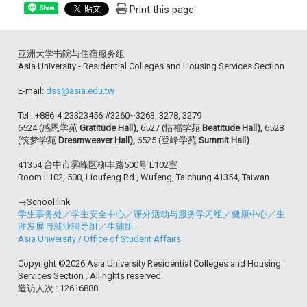
Print this page
Share
亚洲大学书院与住宿服务组
Asia University - Residential Colleges and Housing Services Section
E-mail:
dss@asia.edu.tw
Tel : +886-4-23323456 #3260~3263, 3278, 3279
6524 (感恩学苑
Gratitude Hall),
6527 (惜福学苑
Beatitude Hall),
6528
(筑梦学苑
Dreamweaver Hall),
6525 (登峰学苑
Summit Hall)
41354 台中市雾峰区柳丰路500号 L102室
Room L102, 500, Lioufeng Rd., Wufeng, Taichung 41354, Taiwan
→School link
学生事务处
／
学生安全中心
／
课外活动与服务学习组
／
健康中心
／
生
涯发展与就业辅导组
／
生辅组
Asia University
/
Office of Student Affairs
Copyright ©2026 Asia University Residential Colleges and Housing
Services Section . All rights reserved.
造访人次 : 12616888