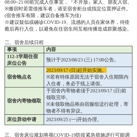
08:00~21:00
前完成入住事宜，『不开放』家人、朋友入宿。
※
搬宿时若需借推车者，请至宿舍柜台或指定位置押证件。
(
宿舍推车有限，建议自备推车为佳
)
※
建议疑似或确诊COVID-19、流感的人员在家休养，待痊
癒后再行入住，以避免在住宿生间互相传播造成群聚感染。
二、宿舍后续日程
事项
内容
112-1
学期住宿
预计于
2023/08/23 (
三
) 17:00
公告。
床位公告
2023/09/17
(
日
)
起开始实施。
宿舍晚点名
※
若有特殊原因无法于宿舍入住期限内
入住者，务必于线上请假。
于宿舍内寄物者须于
2023/09/17
(
日
)
前
领取完毕。
宿舍内寄物领取
※
未领取物品将由宿服组迳行处理，寄
物者不得有异议。
床位异动申请
2023/09/25 (
一
)
开始办理。
三、宿舍床位规划将视
COVID-19
防疫紧急措施进行可能调