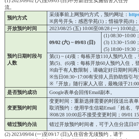
(1) 2023/09/02 (
六
)
至
09/03 (
日
)
不分新旧生实施宿舍入住分
流。
采须事前上网预约方式，预约网址：
http
预约方式
※
房号开头：感恩学苑
(1)
；惜福学苑
(8)
；
开放预约时间
2023/08/25 (
五
) 10:00
至
08/28 (
一
) 10:00
止
(1) 08:30~10:00
09/02 (
六
) ~ 09/03 (
日
)
(3) 13:30~15:00
(5) 18:00~19:30
预约日期时段与
第
(1) ~ (4)
项：每栋开放
110
人预约入住，
人数
第
(5)
、
(6)
项：每栋开放
60
人预约入住，
※
由于有人数限制，请确定好日期时间再
※
当日
08:30~17:00
有安排人员协助指引与
※
『开放』随行家人入宿，最晚须于
21:00
是否预约成功
Google
表单会回传
Email
副本。
变更时间：重新选择需要的时段送出表单
变更预约时间
取消预约：使用学生信箱
Email
「姓名、
※08/28 10:00
后不接受变更时间；
09/01 15
错过预约办法
错过开放预约时间者，可于入住分流日
07
(2) 2023/09/04 (
一
)
至
09/17 (
日
)
入住宿舍无须预约，请于