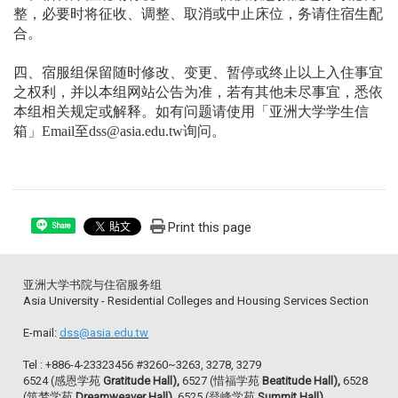
整，必要时将征收、调整、取消或中止床位，务请住宿生配
合。
四、宿服组保留随时修改、变更、暂停或终止以上入住事宜
之权利，并以本组网站公告为准，若有其他未尽事宜，悉依
本组相关规定或解释。如有问题请使用「亚洲大学学生信
箱」
Email
至
dss@asia.edu.tw
询问。
Print this page
Share
亚洲大学书院与住宿服务组
Asia University - Residential Colleges and Housing Services Section
E-mail:
dss@asia.edu.tw
Tel : +886-4-23323456 #3260~3263, 3278, 3279
6524 (感恩学苑
Gratitude Hall),
6527 (惜福学苑
Beatitude Hall),
6528
(筑梦学苑
Dreamweaver Hall),
6525 (登峰学苑
Summit Hall)