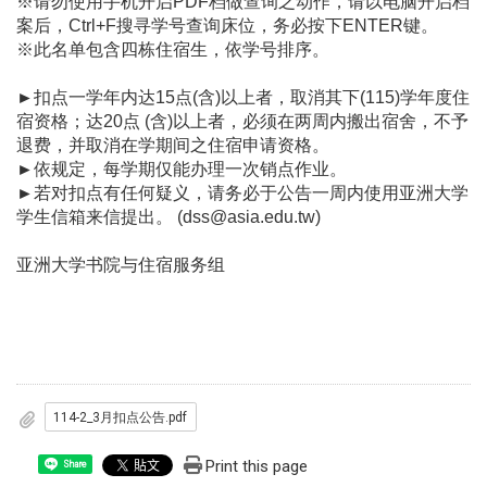
※
请勿使用手机开启PDF档做查询之动作，请以电脑开启档
案后，Ctrl+F搜寻学号查询床位，务必按下ENTER键。
※
此名单包含四栋住宿生，依学号排序。
►
扣点一学年内达15点(含)以上者，取消其下(115)学年度住
宿资格；达20点 (含)以上者，必须在两周内搬出宿舍，不予
退费，并取消在学期间之住宿申请资格。
►
依规定，每学期仅能办理一次销点作业。
►
若对扣点有任何疑义，请务必于公告一周内使用亚洲大学
学生信箱来信提出。 (dss@asia.edu.tw)
亚洲大学书院与住宿服务组
114-2_3月扣点公告.pdf
Print this page
Share