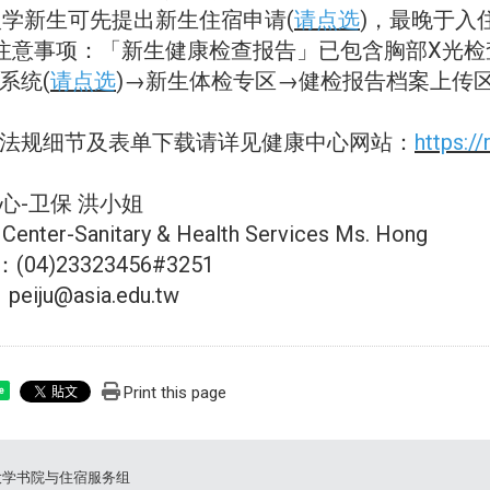
入学新生可先提出新生住宿申请(
请点选
)，最晚于入
注意事项：「新生健康检查报告」已包含胸部X光检
系统(
请点选
)→新生体检专区→健检报告档案上传
法规细节及表单下载请详见健康中心网站：
https:/
心-卫保 洪小姐
 Center-Sanitary & Health Services Ms. Hong
：(04)23323456#3251
peiju@asia.edu.tw
Print this page
e
大学书院与住宿服务组