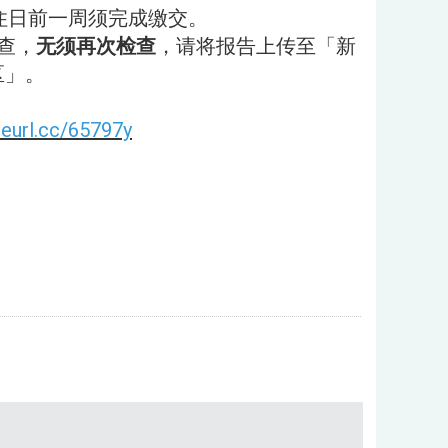
住日前一周须完成缴交。
查，
无须再次检查
，请将报告上传至「新
区」。
/reurl.cc/65797y