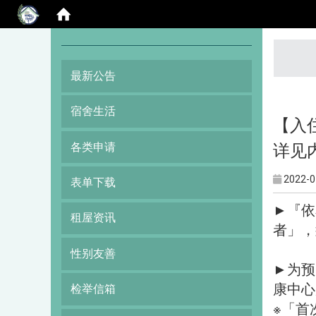
:::
最新公告
宿舍生活
【入
各类申请
详见内
2022-0
表单下载
►『依
租屋资讯
者」，
性别友善
►为预
康中心
检举信箱
※「首