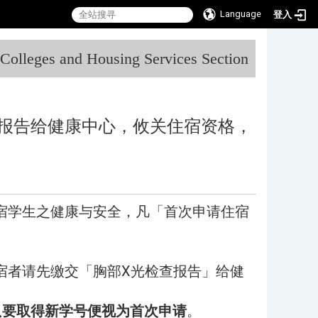
Language
登入
:::
l Colleges and Housing Services Section
报告给健康中心，攸关住宿资格，
宿学生之健康与安全，凡「首次申请住宿
宿者请先缴交「胸部X光检查报告」给健
只要取得新学号便视为首次申请
。