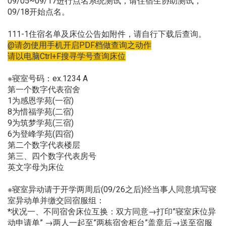
09/05~09/17进行点名系统测试，请住宿生协助测试，
09/18开始点名。
111-1住宿名单及床位公告如附件，请自行下载后查询。
@请勿使用手机开启PDF档做查询之动作
请以电脑Ctrl+F搜寻学号查询床位
※寝室号码：ex.1234 A
第一个数字代表宿舍
1为感恩学苑(一宿)
8为惜福学苑(二宿)
9为筑梦学苑(三宿)
6为登峰学苑(四宿)
第二个数字代表楼层
第三、四个数字代表房号
英文字母为床位
※寝室异动请于开学两周后(09/26之后)经当事人同意填写寝
室异动单并缴交回宿服组：
*状况一、不同宿舍床位互换：双方同意→打印”寝室床位异
动申请单” →两人一起至”两栋宿舍柜台”盖章后→送至宿服