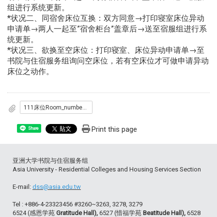
组进行系统更新。
*状况二、同宿舍床位互换：双方同意→打印寝室床位异动
申请单→两人一起至”宿舍柜台”盖章后→送至宿服组进行系
统更新。
*状况三、欲换至空床位：打印寝室、床位异动申请单→至
书院与住宿服务组询问空床位，若有空床位才可做申请异动
床位之动作。
111床位Room_number_0831.pdf
Print this page
Share
亚洲大学书院与住宿服务组
Asia University - Residential Colleges and Housing Services Section
E-mail:
dss@asia.edu.tw
Tel : +886-4-23323456 #3260~3263, 3278, 3279
6524 (感恩学苑
Gratitude Hall),
6527 (惜福学苑
Beatitude Hall),
6528