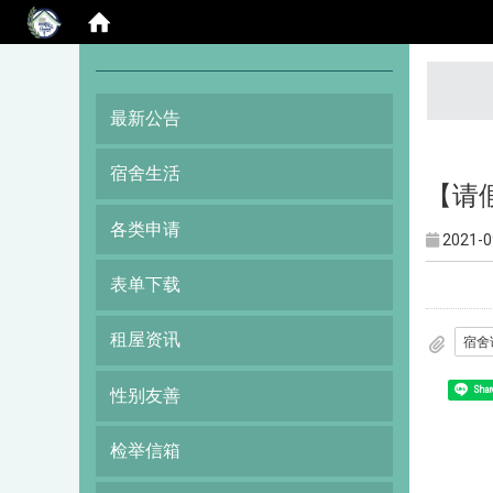
:::
最新公告
宿舍生活
【请
各类申请
2021-0
表单下载
租屋资讯
宿舍
Shar
性别友善
检举信箱