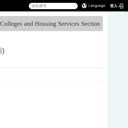
Language
登入
:::
l Colleges and Housing Services Section
)