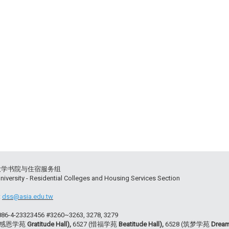
大学书院与住宿服务组
niversity - Residential Colleges and Housing Services Section
:
dss@asia.edu.tw
+886-4-23323456 #3260~3263, 3278, 3279
 (感恩学苑
Gratitude Hall),
6527 (惜福学苑
Beatitude Hall),
6528 (筑梦学苑
Dream