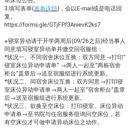
本床位公告。
3.填写表单(
表单连结
)，会以E-mail或是电话回
复。
https://forms.gle/GTjFPf3AnievK2ks7
※寝室异动请于开学两周后(09/26之后)经当事人
同意填写寝室异动单并缴交回宿服组：
*状况一、不同宿舍床位互换：双方同意→打印”
寝室床位异动申请单” →两人一起至”两栋宿舍
柜台”盖章后→送至宿服组进行系统更新。
*状况二、同宿舍床位互换：双方同意→打印寝
室床位异动申请单→两人一起至”宿舍柜台”盖章
后→送至宿服组进行系统更新。
*状况三、欲换至空床位：打印寝室、床位异动
申请单→至书院与住宿服务组询问空床位，若
有空床位才可做申请异动床位之动作。