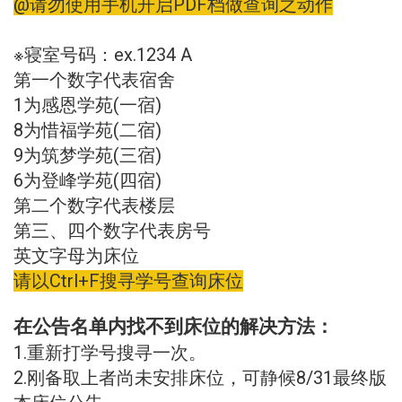
@请勿使用手机开启PDF档做查询之动作
※寝室号码：ex.1234 A
第一个数字代表宿舍
1为感恩学苑(一宿)
8为惜福学苑(二宿)
9为筑梦学苑(三宿)
6为登峰学苑(四宿)
第二个数字代表楼层
第三、四个数字代表房号
英文字母为床位
请以Ctrl+F搜寻学号查询床位
在公告名单内找不到床位的解决方法：
1.重新打学号搜寻一次。
2.刚备取上者尚未安排床位，可静候8/31最终版