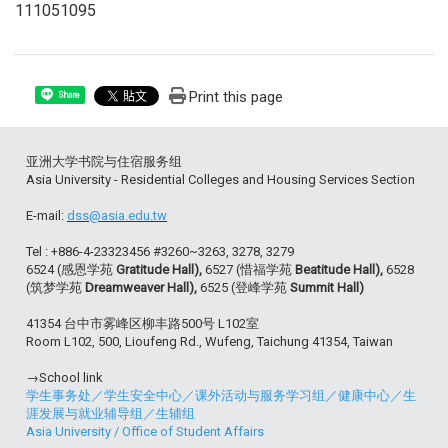
111051095
Print this page
Share
亚洲大学书院与住宿服务组
Asia University - Residential Colleges and Housing Services Section
E-mail:
dss@asia.edu.tw
Tel : +886-4-23323456 #3260~3263, 3278, 3279
6524 (感恩学苑
Gratitude Hall),
6527 (惜福学苑
Beatitude Hall),
6528
(筑梦学苑
Dreamweaver Hall),
6525 (登峰学苑
Summit Hall)
41354 台中市雾峰区柳丰路500号 L102室
Room L102, 500, Lioufeng Rd., Wufeng, Taichung 41354, Taiwan
→School link
学生事务处
／
学生安全中心
／
课外活动与服务学习组
／
健康中心
／
生
涯发展与就业辅导组
／
生辅组
Asia University
/
Office of Student Affairs