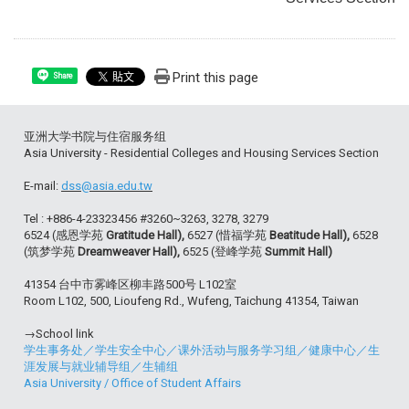
Print this page
Share
亚洲大学书院与住宿服务组
Asia University - Residential Colleges and Housing Services Section
E-mail:
dss@asia.edu.tw
Tel : +886-4-23323456 #3260~3263, 3278, 3279
6524 (感恩学苑
Gratitude Hall),
6527 (惜福学苑
Beatitude Hall),
6528
(筑梦学苑
Dreamweaver Hall),
6525 (登峰学苑
Summit Hall)
41354 台中市雾峰区柳丰路500号 L102室
Room L102, 500, Lioufeng Rd., Wufeng, Taichung 41354, Taiwan
→School link
学生事务处
／
学生安全中心
／
课外活动与服务学习组
／
健康中心
／
生
涯发展与就业辅导组
／
生辅组
Asia University
/
Office of Student Affairs