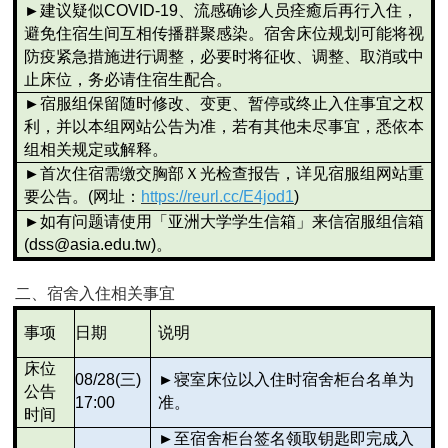
►
建议疑似COVID-19、流感确诊人员痊癒后再行入住，
避免住宿生间互相传播群聚感染。宿舍床位规划可能将视
防疫紧急措施进行调整，必要时将征收、调整、取消或中
止床位，务必请住宿生配合。
►
宿服组保留随时修改、变更、暂停或终止入住事宜之权
利，并以本组网站公告为准，若有其他未尽事宜，悉依本
组相关规定或解释。
►
首次住宿需缴交胸部Ｘ光检查报告，详见宿服组网站重
要公告。(网址：
https://reurl.cc/E4jod1
)
►
如有问题请使用「亚洲大学学生信箱」来信宿服组信箱
(dss@asia.edu.tw)。
二、宿舍入住相关事宜
事项
日期
说明
床位
08/28(
三)
►
寝室床位以入住时宿舍柜台名单为
公告
17:00
准。
时间
►
至宿舍柜台签名领取钥匙即完成入