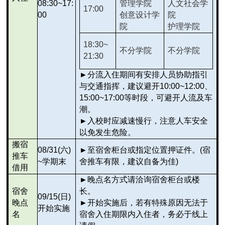
08:30~17:
管理学院
人文社会学
17:00
00
创意设计学
院
院
护理学院
18:30~
不分学院
不分学院
21:30
►
分流入住期间有安排人员协助指引
与交通指挥，建议避开10:00~12:00、
15:00~17:00等时段，可避开人流及车
潮。
►
入校时应减速慢行，注意人车安全
以免发生危险。
搬宿
08/31(
六)
►
至宿舍柜台或指定位置押证件。(宿
推车
~学期末
舍推车有限，建议自备为佳)
借用
►
晚点名方式请洽询宿舍柜台或楼
宿舍
长。
09/15(
日)
晚点
►
开始实施后，若有特殊原因无法于
开始实施
名
宿舍入住期限内入住者，务必于线上