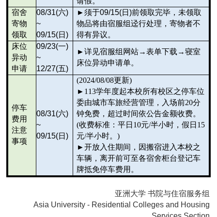
请假。
宿舍
08/31(
六)
►
须于09/15(日)前领取完毕，未领取
寄物
~
物品将由宿服组迳行处理，寄物者不
领取
09/15(日)
得有异议。
床位
09/23(
一)
►
详见宿服组网站→表单下载→寝室
异动
~
床位异动申请单。
申请
12/27(五)
(2024/08/08更新)
►113学年度起本校所有校区之停车位
委由城市车旅经营管理，入场前20分
停车
08/31(
六)
钟免费，超过时间依公告金额收费。
费用
~
(收费标准：平日10元/半小时，假日15
注意
09/15(日)
元/半小时。)
事项
►开放入住期间，因搬宿进入本校之
车辆，离开前可至各宿舍柜台登记车
牌抵免停车费用。
亚洲大学 书院与住宿服务组
Asia University - Residential Colleges and Housing
Services Section