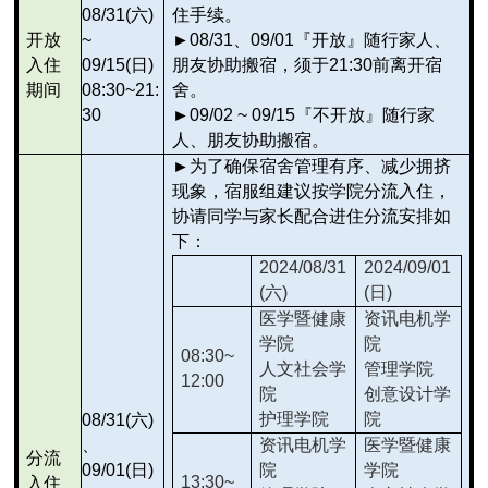
08/31(
六)
住手续。
开放
~
►
08/31
、09/01『开放』随行家人、
入住
09/15(日)
朋友协助搬宿，须于21:30前离开宿
期间
08:30~21:
舍。
30
►
09/02 ~ 09/15
『不开放』随行家
人、朋友协助搬宿。
►
为了确保宿舍管理有序、减少拥挤
现象，宿服组建议按学院分流入住，
协请同学与家长配合进住分流安排如
下：
2024/08/31
2024/09/01
(
六)
(
日)
医学暨健康
资讯电机学
学院
院
08:30~
人文社会学
管理学院
12:00
院
创意设计学
护理学院
院
08/31(
六)
、
资讯电机学
医学暨健康
分流
09/01(日)
院
学院
13:30~
入住