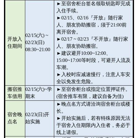
►
至宿舍柜台签名领取钥匙即完成
入住手续。
►
02/15
、
02/16
『开放』随行家
人、朋友协助搬宿，须于
21:00
前
离开宿舍。
02/15(
六
) ~
开放入
►
02/17 ~ 02/23
『不开放』随行家
02/23(
日
)
住期间
人、朋友协助搬宿。
08:30~21:00
►
建议避开
10:00~12:00
、
15:00~17:00
等时段，可避开人流及
车潮。
►
入校时应减速慢行，注意人车安
全以免发生危险。
搬宿推
02/15(
六
)~
学
►
至宿舍柜台或指定位置押证件。
车借用
期末
(
宿舍推车有限，建议自备为佳
)
►
晚点名方式请洽询宿舍柜台或楼
长。
宿舍晚
02/23(
日
)
开
►
开始实施后，若有特殊原因无法
点名
始实施
于宿舍入住期限内入住者，务必于
线上请假。