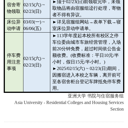
►
须于
02/23(
日
)
前领取完毕，未领
宿舍寄
02/15(
六
) ~
取物品将由宿服组迳行处理，寄物
物领取
02/23(
日
)
者不得有异议。
床位异
03/03(
一
) ~
►
详见宿服组网站→表单下载→寝
动申请
06/06(
五
)
室床位异动申请单。
►
113
学年度起本校所有校区之停
车位委由城市车旅经营管理，入场
前
20
分钟免费，超过时间依公告金
停车费
额收费。
(
收费标准：平日
10
元
/
半
02/15(
六
) ~
用注意
小时，假日
15
元
/
半小时。
)
02/23(
日
)
事项
►
2025/02/15(
六
) ~ 02/23(
日
)
期间，
因搬宿进入本校之车辆，离开前可
至各宿舍柜台登记车牌抵免停车费
用。
亚洲大学
书院与住宿服务组
Asia University - Residential Colleges and Housing Services
Section