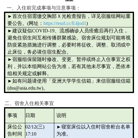
一、入住前完成事项与注意事项：
►
首次住宿需缴交胸部Ｘ光检查报告，详见宿服组网站重
要公告。
(
网址：
https://reurl.cc/E4jod1
)
►
建议疑似
COVID-19
、流感确诊人员痊癒后再行入住，
避免住宿生间互相传播群聚感染。宿舍床位规划可能将视
防疫紧急措施进行调整，必要时将征收、调整、取消或中
止床位，务必请住宿生配合。
►
宿服组保留随时修改、变更、暂停或终止入住事宜之权
利，并以本组网站公告为准，若有其他未尽事宜，悉依本
组相关规定或解释。
►
如有问题请使用「亚洲大学学生信箱」来信宿服组信箱
(dss@asia.edu.tw)
。
二、宿舍入住相关事宜
事项
日期
说明
床位公
02/12(
三
)
►
寝室床位以入住时宿舍柜台名单
告时间
17:10
为准。