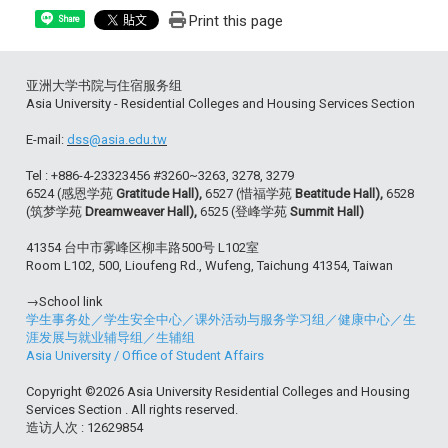
Print this page
Share
亚洲大学书院与住宿服务组
Asia University - Residential Colleges and Housing Services Section
E-mail:
dss@asia.edu.tw
Tel : +886-4-23323456 #3260~3263, 3278, 3279
6524 (感恩学苑
Gratitude Hall),
6527 (惜福学苑
Beatitude Hall),
6528
(筑梦学苑
Dreamweaver Hall),
6525 (登峰学苑
Summit Hall)
41354 台中市雾峰区柳丰路500号 L102室
Room L102, 500, Lioufeng Rd., Wufeng, Taichung 41354, Taiwan
→School link
学生事务处
／
学生安全中心
／
课外活动与服务学习组
／
健康中心
／
生
涯发展与就业辅导组
／
生辅组
Asia University
/
Office of Student Affairs
Copyright ©2026 Asia University Residential Colleges and Housing
Services Section . All rights reserved.
造访人次 : 12629854