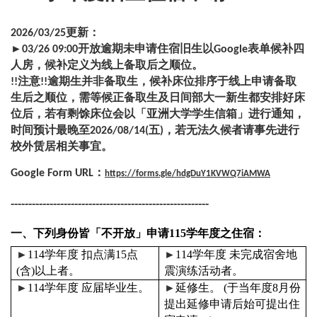
2026/03/25更新：
►03/26 09:00开放逾期未申请住宿旧生以Google表单候补四
人房，候补定义为线上备取后之顺位。
!!注意!!逾期生并非备取生，候补床位排序于线上申请备取
生后之顺位，需等候正备取生及日间部大一新生都安排好床
位后，若有剩馀床位会以「亚洲大学学生信箱」进行通知，
时间预计最晚至2026/08/14(五)，若无法久候者请事先进行
校外赁居相关事宜。
Google Form URL：
https://forms.gle/hdgDuY1KVWQ7iAMWA
--------------------------------------------------------
一、下列身份皆「
不开放
」申请
115
学年度之住宿：
►
114
学年度
扣点满
15
点
►
114
学年度
未完成宿舍地
(
含
)
以上者。
震演练活动者。
►
114
学年度
应届毕业生。
►
延修生。
(
于当年度
8
月份
提出延修申请后始可提出住