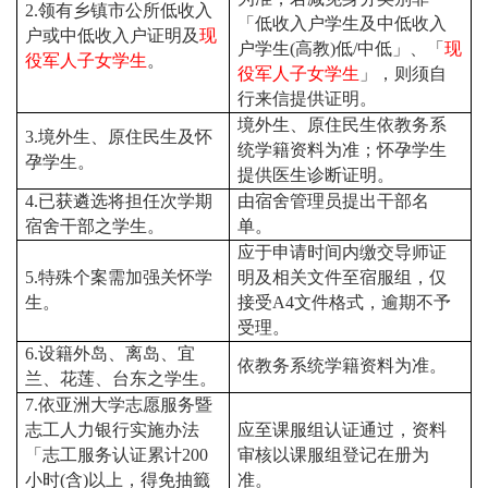
2.
领有乡镇市公所低收入
「低收入户学生及中低收入
户或中低收入户证明及
现
户学生
(
高教
)
低
/
中低」、「
现
役军人子女学生
。
役军人子女学生
」，则须自
行来信提供证明。
境外生、原住民生依教务系
3.
境外生、原住民生及怀
统学籍资料为准；怀孕学生
孕学生。
提供医生诊断证明。
4.
已获遴选将担任次学期
由宿舍管理员提出干部名
宿舍干部之学生。
单。
应于申请时间内缴交导师证
5.
特殊个案需加强关怀学
明及相关文件至宿服组，仅
生。
接受
A4
文件格式，逾期不予
受理。
6.
设籍外岛、离岛、宜
依教务系统学籍资料为准。
兰、花莲、台东之学生。
7.
依亚洲大学志愿服务暨
志工人力银行实施办法
应至课服组认证通过，资料
「志工服务认证累计
200
审核以课服组登记在册为
小时
(
含
)
以上，得免抽籤
准。