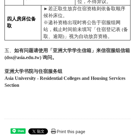
位，不得异议。
►
若正取生放弃住宿资格则依备取顺序
候补床位。
四人房
床位备
※递补资格出现时将公告于宿服组网
取
站，截止时间前未填写「住宿登记表
(
备
取、逾期
)
」视为自动放弃资格。
五、
如有问题请使用「亚洲大学学生信箱」来信宿服组信箱
(dss@asia.edu.tw)
询问。
亚洲大学书院与住宿服务组
Asia University - Residential Colleges and Housing Services
Section
Print this page
Share