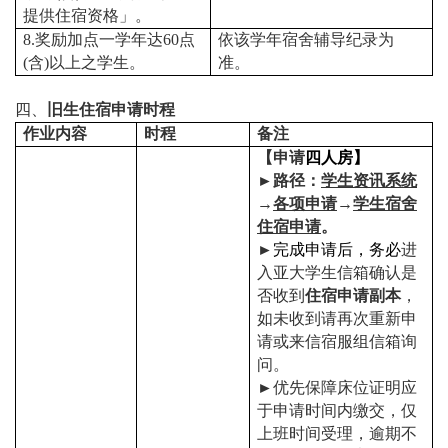
提供住宿资格」。
8.
奖励加点一学年达
60
点
依该学年宿舍辅导纪录为
(
含
)
以上之学生。
准。
四、
旧生住宿申请时程
作业内容
时程
备注
【申请
四人房】
►
路径：
学生资讯系统
→
各项申请
→
学生宿舍
住宿申请
。
►
完成申请后，务必
进
入亚大学生信箱确认是
否收到
住宿申请副本
，
如未收到请再次重新申
请或来信宿服组信箱询
问。
►
优先保障床位证明应
于申请时间内缴交，仅
上班时间受理，逾期不