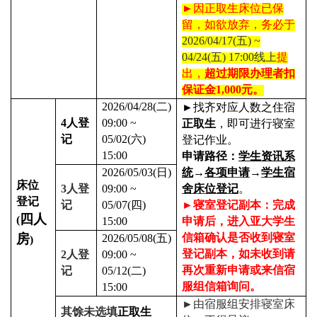
►
因正取生床位已保
留，如欲放弃，务必于
2026/04/17(
五
) ~
04/24(
五
) 17:00
线上
提
出，
超过期限办理者扣
保证金
1,000
元。
2026/04/28(
二
)
►
找齐对应人数之住宿
4
人登
09:00 ~
正取生
，即可进行寝室
记
05/02(
六
)
登记作业。
15:00
申请路径：
学生资讯系
2026/05/03(
日
)
统
→
各项申请
→
学生宿
床位
3
人登
09:00 ~
舍床位登记
。
登记
记
05/07(
四
)
►
寝室登记副本：完成
四人
(
15:00
申请后，进入亚大学生
房
信箱确认是否收到寝室
2026/05/08(
五
)
)
登记副本，如未收到请
2
人登
09:00 ~
再次重新申请或来信宿
记
05/12(
二
)
服组信箱询问。
15:00
►
由宿服组安排寝室床
其馀未选填
正取生