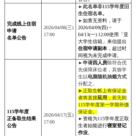
►
此名单非
115
学年度旧
生住宿名单。
►
如查无资料，请于
完成线上住宿
2026/04/08(
三
)
2026/04/09(
四
) ~
申请
17:00
04/13(
一
) 12:00
使用「亚
名单公告
大学生信箱」来信提出
住宿申请副本
，超过时
间视为未完成申请。
►
申请
四人房
除符合优
先保障床位者，其馀学
生以
电脑随机抽籤方式
分配
之
。
►
正取生帐上有保证金
者将直接
延用
，若无则
115
学年度第一学期补缴
115
学年度
保证金。
2026/04/17(
五
)
正备取生结果
►
资格为
115
学年度正取
17:00
公告
生者始能进行
寝室登记
作业
。