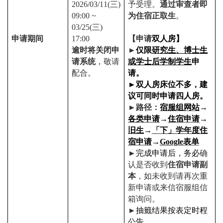
2026/03/11(
三
)
予受理。
通过审查者即
09:00 ~
为住宿正取生
。
03/25(
三
)
申请期间
17:00
【申请
双人房】
逾时将关闭申
►
仅限
研究生、博士生
请系统
，敬请
或学士后学制学生
申
配合。
请。
►
双人房床位不多，建
议可同时申请四人房。
►
路径：
宿服组网站
→
各类申请
→
住宿申请
→
旧生
→
「
下
」学年度住
宿申请
→
Google
表单
►
完成申请后，务必
确
认是否收到
住宿申请副
本
，如未收到请再次重
新申请或来信宿服组信
箱询问。
►
抽籤结果按表定时程
公告。