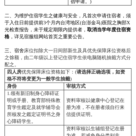
宿申请。
)
二、为维护住宿学生之健康与安全，凡首次申请住宿者，须
于入住日前提供前
3
个月内台湾地区
(
台澎金马
)
医院之胸部
X
光检查报告，未于规定期限内提供者，
取消当学年度住宿资
格
，详见宿服组网站首页之重要公告。
三、宿舍
床位扣除大一日间部新生及具优先保障床位资格后
之馀额，由二年级以上登记住宿学生依电脑随机抽籤方式分
配之。
四人房
优先保障床位资格如下：
(
请选择正确选项，如资
格不符将变更为一般学生抽籤
)
身份
审核方式
1.
领有新旧制身心障碍证
明或手册、教育部特殊教
资料审核以健康中心登记在
育学生鑑定及就学辅导会
册为准，不在册者须自行来
所核发之鑑定证明书之身
信提供证明。
心障碍学生。
资料审核以生辅组登记在册
为准，若减免身分类别非