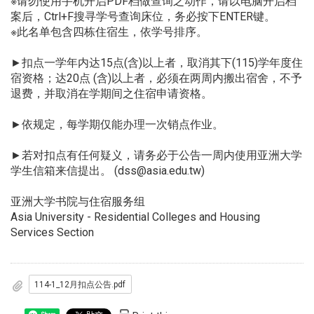
※请勿使用手机开启PDF档做查询之动作，请以电脑开启档
案后，Ctrl+F搜寻学号查询床位，务必按下ENTER键。
※此名单包含四栋住宿生，依学号排序。
►扣点一学年内达15点(含)以上者，取消其下(115)学年度住
宿资格；达20点 (含)以上者，必须在两周内搬出宿舍，不予
退费，并取消在学期间之住宿申请资格。
►依规定，每学期仅能办理一次销点作业。
►若对扣点有任何疑义，请务必于公告一周内使用亚洲大学
学生信箱来信提出。 (dss@asia.edu.tw)
亚洲大学书院与住宿服务组
Asia University - Residential Colleges and Housing
Services Section
114-1_12月扣点公告.pdf