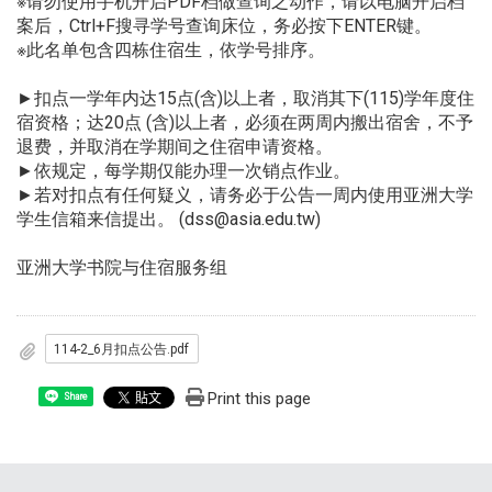
※请勿使用手机开启PDF档做查询之动作，请以电脑开启档
案后，Ctrl+F搜寻学号查询床位，务必按下ENTER键。
※此名单包含四栋住宿生，依学号排序。
►扣点一学年内达15点(含)以上者，取消其下(115)学年度住
宿资格；达20点 (含)以上者，必须在两周内搬出宿舍，不予
退费，并取消在学期间之住宿申请资格。
►依规定，每学期仅能办理一次销点作业。
►若对扣点有任何疑义，请务必于公告一周内使用亚洲大学
学生信箱来信提出。 (dss@asia.edu.tw)
亚洲大学书院与住宿服务组
114-2_6月扣点公告.pdf
Print this page
Share