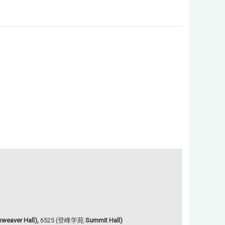
weaver Hall),
6525 (登峰学苑
Summit Hall)