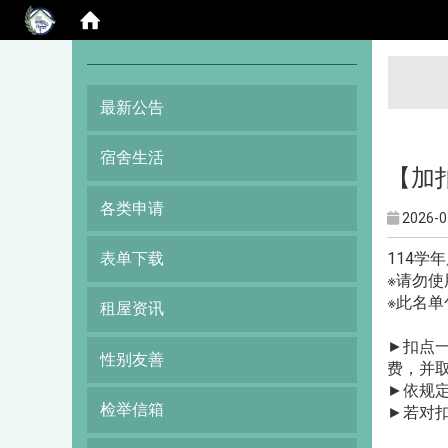
:::
最新公告
宿舍生活
【加扣
各类申请
2026-0
114学
表单下载
※请勿使
※此名
租屋资讯
►扣点一
性别友善
费，并
►依规
检举信箱
►若对扣