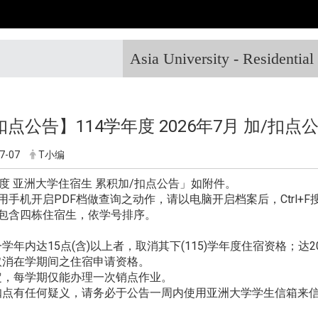
Asia University - Residentia
点公告】114学年度 2026年7月 加/扣点
7-07
T小编
年度 亚洲大学住宿生 累积加/扣点公告」如附件。
用手机开启PDF档做查询之动作，请以电脑开启档案后，Ctrl+F
单包含四栋住宿生，依学号排序。
学年内达15点(含)以上者，取消其下(115)学年度住宿资格；达
取消在学期间之住宿申请资格。
定，每学期仅能办理一次销点作业。
点有任何疑义，请务必于公告一周内使用亚洲大学学生信箱来信提出。 (d