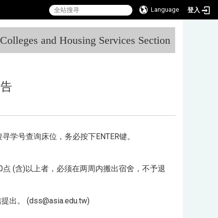
Language
登入
:::
l Colleges and Housing Services Section
公告
搜寻学号查询床位，务必按下ENTER键。
20点 (含)以上者，必须在两周内搬出宿舍，不予退
ss@asia.edu.tw)