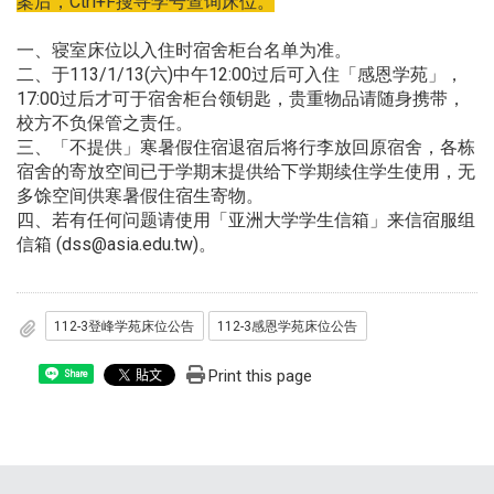
案后，Ctrl+F搜寻学号查询床位。
一、寝室床位以入住时宿舍柜台名单为准。
二、于113/1/13(六)中午12:00过后可入住「感恩学苑」，
17:00过后才可于宿舍柜台领钥匙，贵重物品请随身携带，
校方不负保管之责任。
三、「不提供」寒暑假住宿退宿后将行李放回原宿舍，各栋
宿舍的寄放空间已于学期末提供给下学期续住学生使用，无
多馀空间供寒暑假住宿生寄物。
四、若有任何问题请使用「亚洲大学学生信箱」来信宿服组
信箱 (dss@asia.edu.tw)。
112-3登峰学苑床位公告
112-3感恩学苑床位公告
Print this page
Share