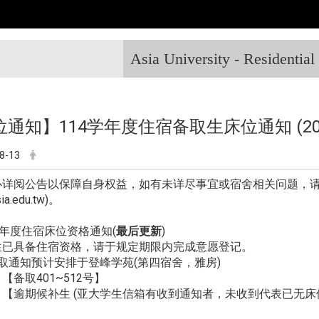
Asia University - Residentia
通知】114学年度住宿备取生床位通知 (202
8-13
必详阅公告以保障自身权益，如有未详尽事宜或宿舍相关问题，
ia.edu.tw)。
学年度住宿床位资格通知(
最后更新
)
生已具备住宿资格，请于规定期限内完成意愿登记。
取通知预计安排于登峰学苑(第四宿舍，雅房)
【备取401~512号】
【逾期候补生 (亚大学生信箱有收到通知者，未收到代表已无床