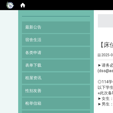
:::
最新公告
宿舍生活
【床位
各类申请
2025-0
►请务
表单下载
(dss@as
租屋资讯
◎114
以下学
性别友善
※此次备
►女生：
检举信箱
►男生：