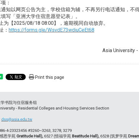
事项：
组通知以网页公告为主，学校信箱为辅，不再另行电话通知，不
速填写「亚洲大学住宿意愿登记表」。
为【2025/08/18 08:00】，逾期视同自动放弃。
址：
https://forms.gle/WsvdE73wdiuCeEt68
Asia University 
Print this page
e
大学书院与住宿服务组
niversity - Residential Colleges and Housing Services Section
:
dss@asia.edu.tw
+886-4-23323456 #3260~3263, 3278, 3279
 (感恩学苑
Gratitude Hall),
6527 (惜福学苑
Beatitude Hall),
6528 (筑梦学苑
Dream