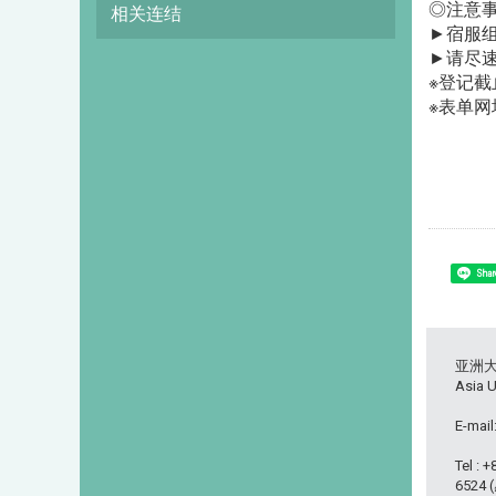
◎注意
相关连结
►宿服
►请尽
※登记截止
※表单网
Shar
亚洲
Asia U
E-mail
Tel : 
6524