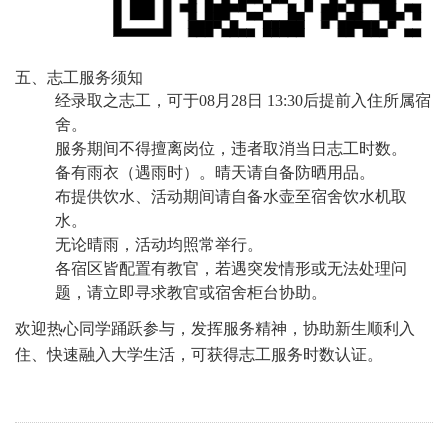
五、志工服务须知
经录取之志工，可于
08
月
28
日
13:30
后提前入住所属宿
舍。
服务期间不得擅离岗位，违者取消当日志工时数。
备有雨衣（遇雨时）。晴天请自备防晒用品。
布提供饮水、活动期间请自备水壶至宿舍饮水机取
水。
无论晴雨，活动均照常举行。
各宿区皆配置有教官，若遇突发情形或无法处理问
题，请立即寻求教官或宿舍柜台协助。
欢迎热心同学踊跃参与，发挥服务精神，协助新生顺利入
住、快速融入大学生活，可获得志工服务时数认证。