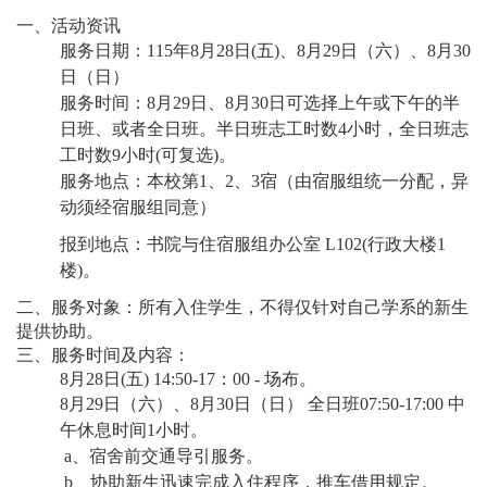
一、活动资讯
服务日期：
115
年
8
月
28
日
(
五
)
、
8
月
29
日（六）、
8
月
30
日（日）
服务时间：
8
月
29
日、
8
月
30
日可选择上午或下午的半
日班、或者全日班。半日班志工时数
4
小时，全日班志
工时数
9
小时
(
可复选
)
。
服务地点：本校第
1
、
2
、
3
宿（由宿服组统一分配，异
动须经宿服组同意）
报到地点：书院与住宿服组办公室
L102(
行政大楼
1
楼
)
。
二、服务对象：所有入住学生，不得仅针对自己学系的新生
提供协助。
三、服务时间及内容：
8
月
28
日
(
五
) 14:50-17
：
00
-
场布。
8
月
29
日（六）、
8
月
30
日（日）
全日班
07:50-17:00
中
午休息时间
1
小时。
a
、宿舍前交通导引服务。
b
、协助新生迅速完成入住程序，推车借用规定。