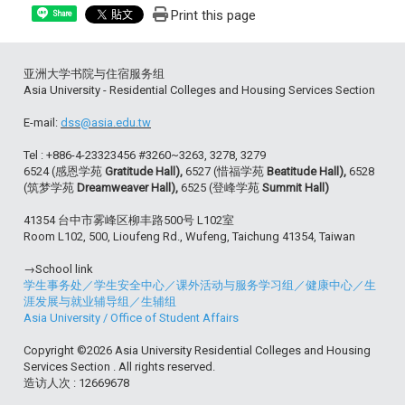
Print this page
Share
亚洲大学书院与住宿服务组
Asia University - Residential Colleges and Housing Services Section
E-mail:
dss@asia.edu.tw
Tel : +886-4-23323456 #3260~3263, 3278, 3279
6524 (感恩学苑
Gratitude Hall),
6527 (惜福学苑
Beatitude Hall),
6528
(筑梦学苑
Dreamweaver Hall),
6525 (登峰学苑
Summit Hall)
41354 台中市雾峰区柳丰路500号 L102室
Room L102, 500, Lioufeng Rd., Wufeng, Taichung 41354, Taiwan
→School link
学生事务处
／
学生安全中心
／
课外活动与服务学习组
／
健康中心
／
生
涯发展与就业辅导组
／
生辅组
Asia University
/
Office of Student Affairs
Copyright ©2026 Asia University Residential Colleges and Housing
Services Section . All rights reserved.
造访人次 : 12669678