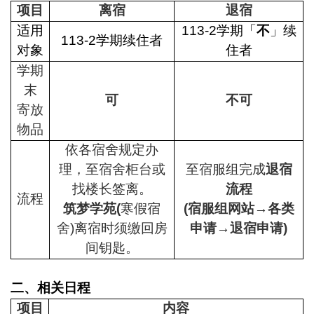
项目
离宿
退宿
适用
113-2
学期「
不
」续
113-2
学期续住者
对象
住者
学期
末
可
不可
寄放
物品
依各宿舍规定办
理，至宿舍柜台或
至宿服组完成
退宿
找楼长签离。
流程
流程
筑梦学苑(
寒假宿
(
宿服组网站→各类
舍)离宿时须缴回房
申请→退宿申请)
间钥匙。
二、相关日程
项目
内容