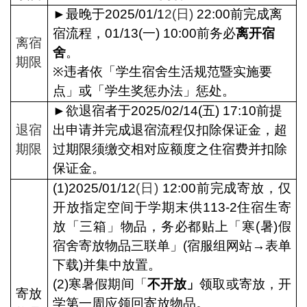
►
最晚于2025/01/1
2(
日)
22:00
前完成离
宿流程，01/13(一) 10:00前务必
离开宿
离宿
舍
。
期限
※
违者依「学生宿舍生活规范暨实施要
点」或「学生奖惩办法」惩处。
►
欲退宿者于2025/02/14(五) 17:10前提
退宿
出申请并完成退宿流程仅扣除保证金，超
期限
过期限须缴交相对应额度之住宿费并扣除
保证金。
(1)2025/01/12
(
日)
12:00
前完成寄放，仅
开放指定空间于学期末供113-2住宿生寄
放「三箱」物品，务必都贴上「寒(暑)假
宿舍寄放物品三联单」(宿服组网站→表单
下载)并集中放置。
(2)
寒暑假期间「
不开放」
领取或寄放，开
寄放
学第一周应领回寄放物品。