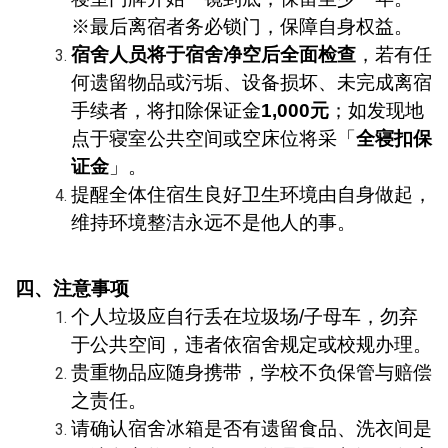
※最后离宿者务必锁门，保障自身权益。
宿舍人员将于宿舍净空后全面检查
，若有任
何遗留物品或污垢、设备损坏、未完成离宿
手续者，将扣除保证金
1,000元
；如发现地
点于寝室公共空间或空床位将采「
全寝扣保
证金
」。
提醒全体住宿生良好卫生环境由自身做起，
维持环境整洁永远不是他人的事。
四、注意事项
个人垃圾应自行丢在垃圾场/子母车，勿弃
于公共空间，违者依宿舍规定或校规办理。
贵重物品应随身携带，学校不负保管与赔偿
之责任。
请确认宿舍冰箱是否有遗留食品、洗衣间是