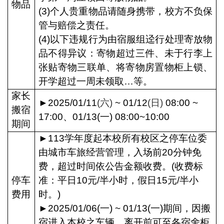
物品
(3)
个人贵重物品请随身携带，校方不负保
管与赔偿之责任。
(4)
以下违规行为由宿服组迳行处理寄放物
品不得异议：寄物超过三件、未于行李上
张贴寄物三联单、将寄物房置物柜上锁、
开学超过一周未领取…等。
家长
►
2025/01/11
(
六)
~ 01/12
(
日)
08:00 ~
搬宿
17:00
、01/13(一) 08:00~10:00
期间
►
113
学年度起本校所有校区之停车位委
由城市车旅经营管理，入场前20分钟免
费，超过时间依公告金额收费。(收费标
停车
准：平日10元/半小时，假日15元/半小
费用
时。)
►
2025/01/06(
一) ~ 01/13(一)期间，因搬
宿进入本校之车辆，离开前可至各宿舍柜