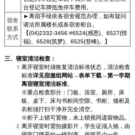
台登记车牌抵免停车费用。
►
离宿手续依各宿舍规范办理，如有疑问
宿舍
请洽所属楼长或各宿舍柜台。
联系
【(04)2332-3456 #6524(感恩)、6527(惜
方式
福)、6528(筑梦)、6525(登峰)。】
三、寝室清洁检查：
离开寝室时须恢复清洁标准状态，清洁检查
标准
详见宿服组网站
→
表单下载
→
第一学期
离宿寝室清洁标准
。
※重点检查部分：门板、浴室、厕所、床
板、桌下、床与书柜间空隙、书柜、矮柜及
衣柜须打扫干净并完全清空。
※柜子上锁可置物，未上锁视同遗留物品。
离开寝室时需拍摄影片，学生证须入镜，由
寝室门牌开始一镜到底，保留至少一年。