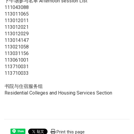
下午场参与名单 Afternoon session List
111043088
113011065
113012011
113012021
113012029
113014147
113021058
113031156
113061001
113710031
113710033
书院与住宿服务组
Residential Colleges and Housing Services Section
Print this page
Share