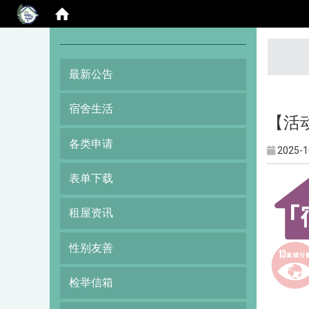
:::
最新公告
宿舍生活
【活动
各类申请
2025-1
表单下载
租屋资讯
性别友善
检举信箱