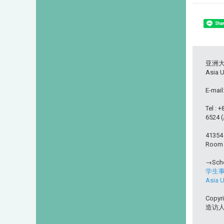
Shar
亚洲
Asia U
E-mail
Tel : 
6524
413
Room L
→Scho
学生
Asia U
Copyri
造访人次