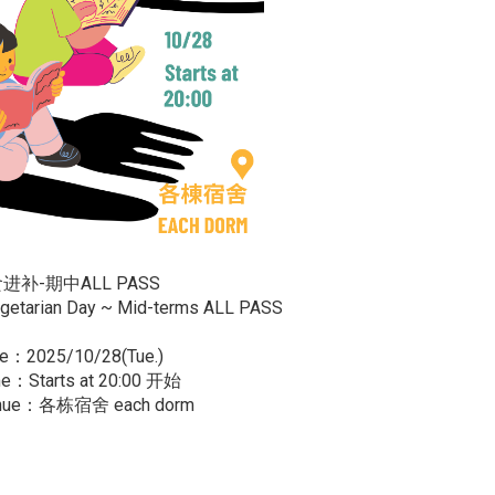
补-期中ALL PASS
getarian Day ~ Mid-terms ALL PASS
：2025/10/28(Tue.)
：Starts at 20:00 开始
nue：各栋宿舍 each dorm