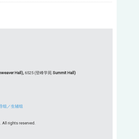
weaver Hall),
6525 (登峰学苑
Summit Hall)
导组
／
生辅组
All rights reserved.