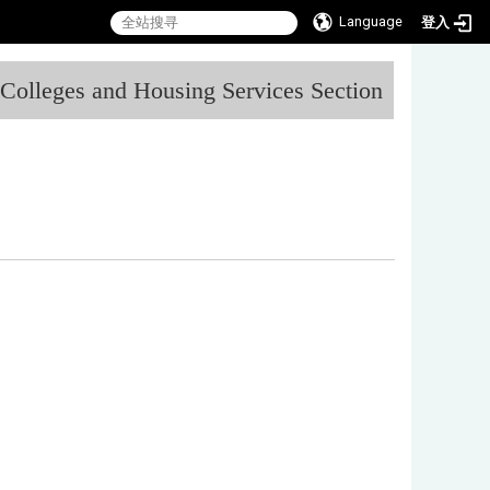
Language
登入
:::
l Colleges and Housing Services Section