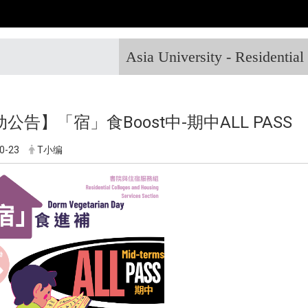
Asia University - Residentia
公告】「宿」食Boost中-期中ALL PASS
0-23
T小编