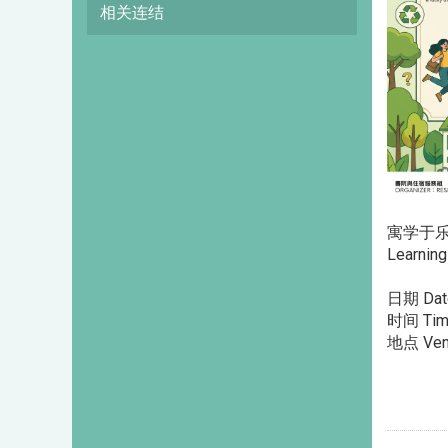
相关连结
寓学于
Learning
日期 Date
时间 Time
地点 Ven