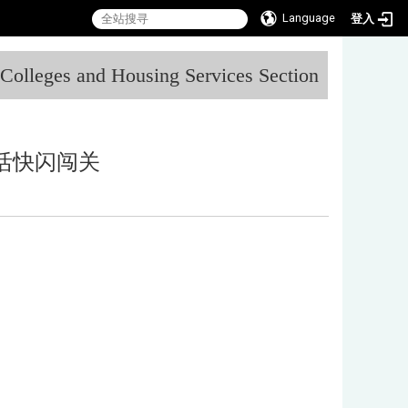
Language
登入
:::
l Colleges and Housing Services Section
活快闪闯关