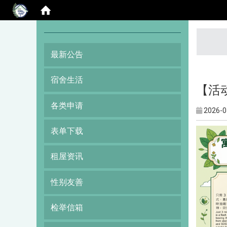
:::
最新公告
宿舍生活
【活
各类申请
2026-0
表单下载
租屋资讯
性别友善
检举信箱