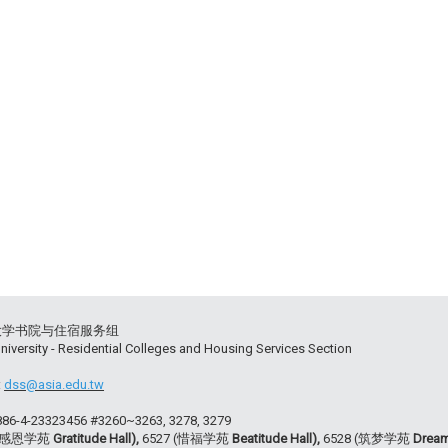
大学书院与住宿服务组
niversity - Residential Colleges and Housing Services Section
:
dss@asia.edu.tw
+886-4-23323456 #3260~3263, 3278, 3279
 (感恩学苑
Gratitude Hall),
6527 (惜福学苑
Beatitude Hall),
6528 (筑梦学苑
Dream