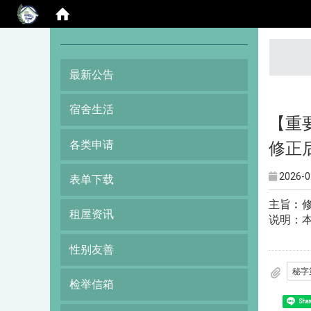
:::
最新公告
宿舍生活
【重
各类申请
修正
2026-0
表单下载
主旨︰
租屋资讯
说明：本
性别友善
检举信箱
Shar