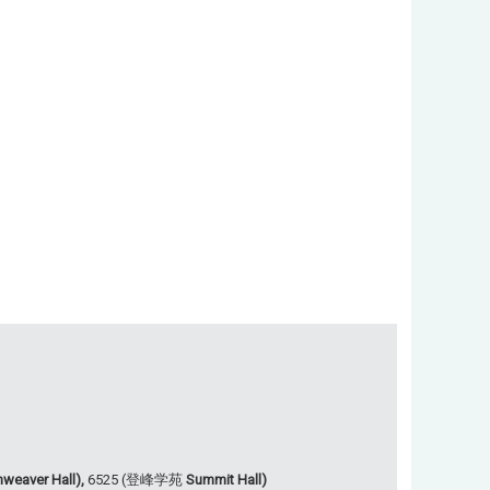
weaver Hall),
6525 (登峰学苑
Summit Hall)