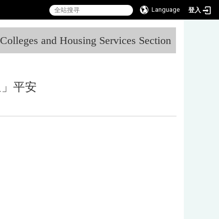
Language
登入
:::
l Colleges and Housing Services Section
通」平安