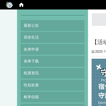
:::
最新公告
宿舍生活
【活
各类申请
2025-1
表单下载
租屋资讯
性别友善
检举信箱