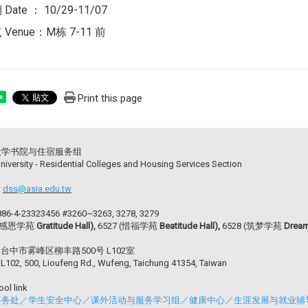
ate ： 10/29-11/07
Venue：M栋 7-11 前
Print this page
e
大学书院与住宿服务组
niversity - Residential Colleges and Housing Services Section
:
dss@asia.edu.tw
+886-4-23323456 #3260~3263, 3278, 3279
 (感恩学苑
Gratitude Hall),
6527 (惜福学苑
Beatitude Hall),
6528 (筑梦学苑
Dream
54 台中市雾峰区柳丰路500号 L102室
102, 500, Lioufeng Rd., Wufeng, Taichung 41354, Taiwan
ol link
事务处
／
学生安全中心
／
课外活动与服务学习组
／
健康中心
／
生涯发展与就业辅