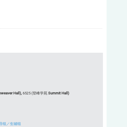
weaver Hall),
6525 (登峰学苑
Summit Hall)
导组
／
生辅组