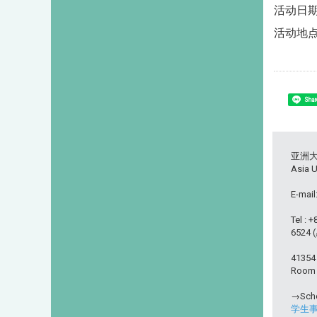
活动日期 D
活动地点 
Shar
亚洲
Asia U
E-mail
Tel : 
6524
413
Room L
→Scho
学生