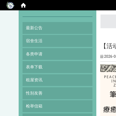
:::
最新公告
宿舍生活
【活
各类申请
2026-0
表单下载
租屋资讯
性别友善
检举信箱