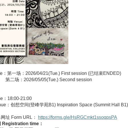
e：第一场：2026/04/21(Tue.) First session (已结束ENDED)
026/05/05(Tue.) Second session
e：18:00-21:00
ue：创想空间(登峰学苑B1) Inspiration Space (Summit Hall B1)
址 Form URL：
https://forms.gle/HsRGCmkt1ssoqpsPA
egistration time：