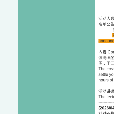
第一场 即日
第二
活动人数 N
名单公告日期
第一场 2
announc
内容 Con
缠绕画
围，于
The crea
settle y
hours of
活动讲
The lect
------------
(2026/0
活动正取