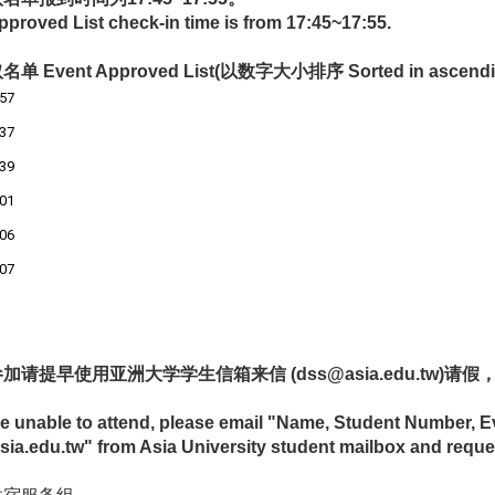
pproved List check-in time is from 17:45~17:55.
 Event Approved List(以数字大小排序 Sorted in ascendin
57
37
39
01
06
07
加请提早使用亚洲大学学生信箱来信 (dss@asia.edu.tw
are unable to attend, please email "Name, Student Number,
ia.edu.tw" from Asia University student mailbox and reque