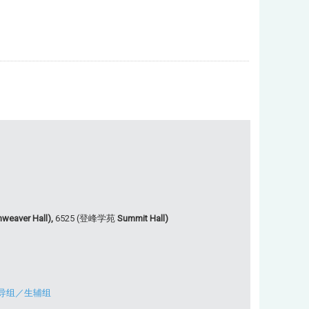
weaver Hall),
6525 (登峰学苑
Summit Hall)
导组
／
生辅组