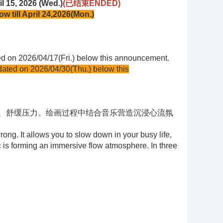
5, 2026 (Wed.)
(已结束ENDED)
w till April
24,2026(Mon.)
n
ed on 2026/04/17(Fri.) below this announcement.
dated on 2026/04/30(Thu.) below this
、舒缓压力。绘画过程中结合音乐营造沉浸心流氛
wrong. It allows you to slow down in your busy life,
c is forming an immersive flow atmosphere. In three