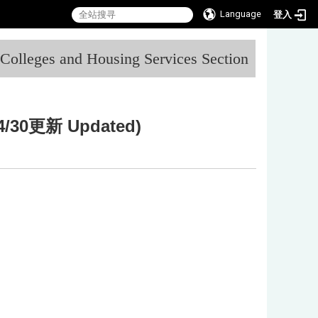
Language
登入
:::
l Colleges and Housing Services Section
4/30
更新 Updated)