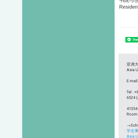
书院与
Resident
Shar
亚洲
Asia U
E-mail
Tel : 
6524
413
Room L
→Scho
学生
Asia U