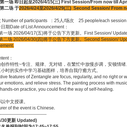
起至2026/4/15(三) First Session/From now till April 1
场 于
2026/4/24
至2026/4/29(三
)
Second Session/
From no
umber of participants ：25人/场次 25 people/each sessio
Date of List Announcement：
026/04/17(五)将于公告下方更新。First Session
/ Updat
第二场 2026/04/30(四)将于
公告下方更新。Second Session
/ Up
ement.
tent：
的创作特性~专注、规律、无对错，在繁忙中放慢步调，安顿情绪
三小时的实作中学习基础图样，培养自我疗癒方式。
tive features of
Zentangle
are focus, regularity, and no right or 
our emotions, and relieve stress. The painting process with musi
 hands-on practice, you could find the way of self-healing.
师以中文授课。
urer of the event is Chinese.
---------------------------------
4/30
更新 Updated)
名单报到时间为17:45~17:55。