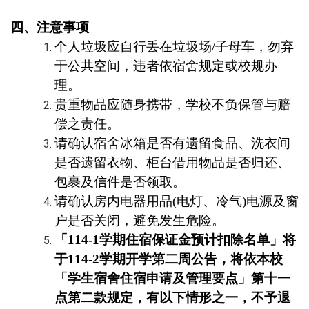
四、注意事项
个人垃圾应自行丢在垃圾场
/
子母车，勿弃
于公共空间，违者依宿舍规定或校规办
理。
贵重物品应随身携带，学校不负保管与赔
偿之责任。
请确认宿舍冰箱是否有遗留食品、洗衣间
是否遗留衣物、柜台借用物品是否归还、
包裹及信件是否领取。
请确认房内电器用品
(
电灯、冷气
)
电源及窗
户是否关闭，避免发生危险。
「
114-1
学期
住宿保证金预计扣除名单
」将
于
114-2
学期开学第二周公告，将依本校
「学生宿舍住宿申请及管理要点」第十一
点第二款规定，有以下情形之一，不予退