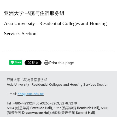
亚洲大学
书院与住宿服务组
Asia University - Residential Colleges and Housing
Services Section
Print this page
Share
亚洲大学书院与住宿服务组
Asia University - Residential Colleges and Housing Services Section
E-mail:
dss@asia.edu.tw
Tel : +886-4-23323456 #3260~3263, 3278, 3279
6524 (感恩学苑
Gratitude Hall),
6527 (惜福学苑
Beatitude Hall),
6528
(筑梦学苑
Dreamweaver Hall),
6525 (登峰学苑
Summit Hall)