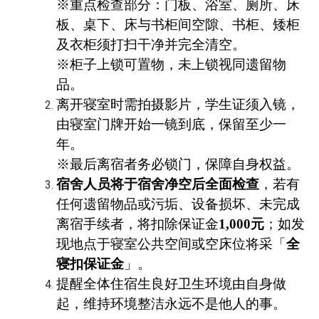
※重点检查部分：门板、浴室、厕所、床
板、桌下、床与书柜间空隙、书柜、矮柜
及衣柜须打扫干净并完全清空。
※柜子上锁可置物，未上锁视同遗留物
品。
离开寝室时需拍摄影片，学生证须入镜，
由寝室门牌开始一镜到底，保留至少一
年。
※最后离宿者务必锁门，保障自身权益。
宿舍人员将于宿舍净空后全面检查
，若有
任何遗留物品或污垢、设备损坏、未完成
离宿手续者，将扣除保证金
1,000
元
；如发
现地点于寝室公共空间或空床位将采「
全
寝扣保证金
」。
提醒全体住宿生良好卫生环境由自身做
起，维持环境整洁永远不是他人的事。