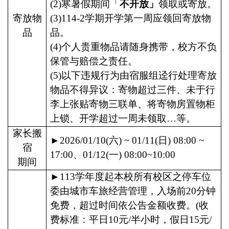
(2)
寒暑假期间「
不开放」
领取或寄放。
寄放物
(3)114-2
学期开学第一周应领回寄放物
品
品。
(4)
个人贵重物品请随身携带，校方不负
保管与赔偿之责任。
(5)
以下违规行为由宿服组迳行处理寄放
物品不得异议：寄物超过三件、未于行
李上张贴寄物三联单、将寄物房置物柜
上锁、开学超过一周未领取…等。
家长搬
►
2026/01/10
(
六
)
~ 01/11
(
日
)
08:00 ~
宿
17:00
、
01/12(
一
) 08:00~10:00
期间
►
113
学年度起本校所有校区之停车位
委由城市车旅经营管理，入场前
20
分钟
免费，超过时间依公告金额收费。
(
收
费标准：平日
10
元
/
半小时，假日
15
元
/