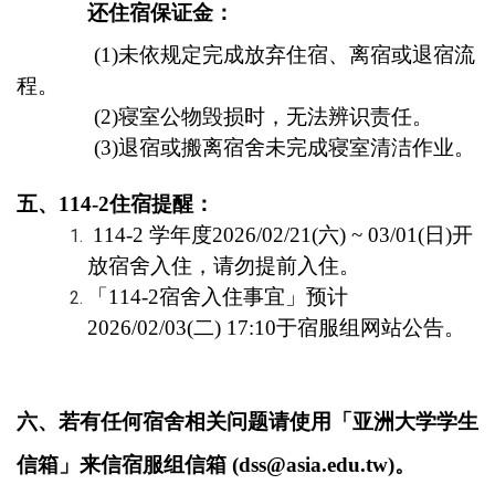
还住宿保证金：
(1)
未依规定完成放弃住宿、离宿或退宿流
程。
(2)
寝室公物毁损时，无法辨识责任。
(3)
退宿或搬离宿舍未完成寝室清洁作业。
五、
114-2
住宿提醒：
114-2
学年度
2026/02/21(
六
) ~ 03/01(
日
)
开
放宿舍入住，请勿提前入住。
「
114-2
宿舍入住事宜」预计
2026/02/03(
二
) 17:10
于宿服组网站公告。
六、若有任何宿舍相关问题请使用「亚洲大学学生
信箱」来信宿服组信箱
(dss@asia.edu.tw)
。