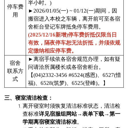
半小时。
)
停车费
►
2026/01/05(
一
) ~ 01/12(
一
)
期间，因
用
搬宿进入本校之车辆，离开前可至各宿
舍柜台登记车牌抵免停车费用。
(2025/12/16新增)停车费折抵仅限当日
有效，隔夜停车恕无法折抵，并须依规
定缴纳相应停车费。
►
离宿手续依各宿舍规范办理，如有疑
宿舍
问请洽所属楼长或各宿舍柜台。
联系方
【
(04)2332-3456 #6524(
感恩
)
、
6527(
惜
式
福
)
、
6528(
筑梦
)
、
6525(
登峰
)
。】
三、寝室清洁检查：
离开寝室时须恢复清洁标准状态，清洁检
查标准
详见宿服组网站
→
表单下载
→
第一
学期离宿寝室清洁标准
。