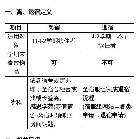
一、离、退宿定义
项目
离宿
退宿
适用对
114-2
学期「
不
」
114-2
学期续住者
象
续住者
学期末
寄放物
可
不可
品
依各宿舍规定办
理，至宿舍柜台或
至宿服组完成
退宿
找楼长签离。
流程
流程
感恩学苑
(
寒假宿
(
宿服组网站→各类
舍
)
离宿时须缴回
申请→退宿申请
)
房间钥匙。