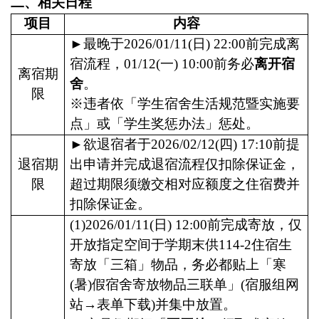
二、相关日程
项目
内容
►
最晚于
2026/01/1
1(
日
)
22:00
前完成离
宿流程，
01/12(
一
) 10:00
前务必
离开宿
离宿期
舍
。
限
※违者依「学生宿舍生活规范暨实施要
点」或「学生奖惩办法」惩处。
►
欲退宿者于
2026/02/12(
四
) 17:10
前提
退宿期
出申请并完成退宿流程仅扣除保证金，
限
超过期限须缴交相对应额度之住宿费并
扣除保证金。
(1)2026/01/11
(
日
)
12:00
前完成寄放，仅
开放指定空间于学期末供
114-2
住宿生
寄放「三箱」物品，务必都贴上「寒
(
暑
)
假宿舍寄放物品三联单」
(
宿服组网
站→表单下载
)
并集中放置。