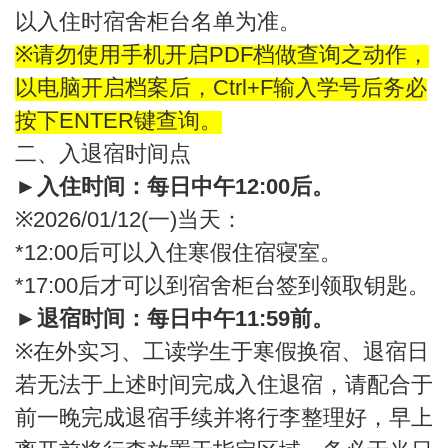
以入住时宿舍柜台名单为准。
※
请勿使用手机开启PDF档做查询之动作，
以电脑开启档案后，Ctrl+F输入学号后务必
按下ENTER键查询。
二、入退宿时间点
►
入住时间：每日中午12:00后。
※2026/01/12(
一)当天：
*12:00
后可以入住寒假住宿寝室。
*17:00
后才可以到宿舍柜台签到领取钥匙。
►
退宿时间：每日中午11:59前。
※
在外实习、工读学生于寒假换宿、退宿日
若无法于上述时间完成入住退宿，请配合于
前一晚完成退宿手续并将行李整理好，早上