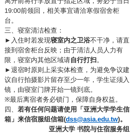
离开前将行李放置于指定区域，务必于当日
19:00前领回，相关事宜请洽寒假宿舍柜
台。
三、寝室清洁检查：
►
入住时若发现
寝室内之卫浴
不干净，请直
接到宿舍柜台反映；由于清洁人员人力有
限，寝室内其他区域请
自行打扫
。
►
退宿时原则上采实体检查，为避免争议建
议自行拍摄影片留存至少一年，学生证须入
镜，由寝室门牌开始一镜到底。
※
最后离宿者务必锁门，保障自身权益。
四、
若有任何问题请使用「亚洲大学学生信
箱」来信宿服组信箱(
dss@asia.edu.tw
)
。
亚洲大学 书院与住宿服务组