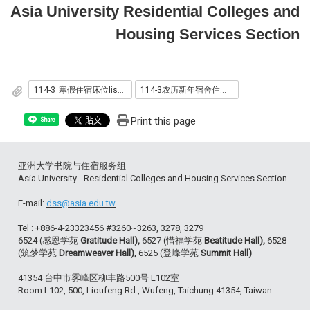
Asia University Residential Colleges and
Housing Services Section
114-3_寒假住宿床位list.pdf
114-3农历新年宿舍住宿名单.pdf
Print this page
Share
亚洲大学书院与住宿服务组
Asia University - Residential Colleges and Housing Services Section
E-mail:
dss@asia.edu.tw
Tel : +886-4-23323456 #3260~3263, 3278, 3279
6524 (感恩学苑
Gratitude Hall),
6527 (惜福学苑
Beatitude Hall),
6528
(筑梦学苑
Dreamweaver Hall),
6525 (登峰学苑
Summit Hall)
41354 台中市雾峰区柳丰路500号 L102室
Room L102, 500, Lioufeng Rd., Wufeng, Taichung 41354, Taiwan