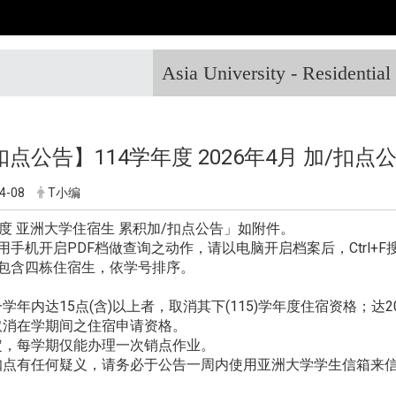
Asia University - Residentia
点公告】114学年度 2026年4月 加/扣点
4-08
T小编
年度 亚洲大学住宿生 累积加/扣点公告」如附件。
用手机开启PDF档做查询之动作，请以电脑开启档案后，Ctrl+F
单包含四栋住宿生，依学号排序。
学年内达15点(含)以上者，取消其下(115)学年度住宿资格；达
取消在学期间之住宿申请资格。
定，每学期仅能办理一次销点作业。
点有任何疑义，请务必于公告一周内使用亚洲大学学生信箱来信提出。 (d