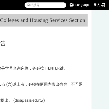
Language
登入
:::
l Colleges and Housing Services Section
公告
搜寻学号查询床位，务必按下ENTER键。
20点 (含)以上者，必须在两周内搬出宿舍，不予退
ss@asia.edu.tw)