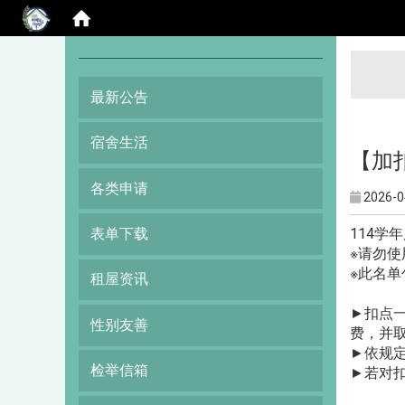
:::
最新公告
宿舍生活
【加扣
各类申请
2026-0
114学
表单下载
※请勿使
※此名
租屋资讯
►扣点一
性别友善
费，并
►依规
检举信箱
►若对扣