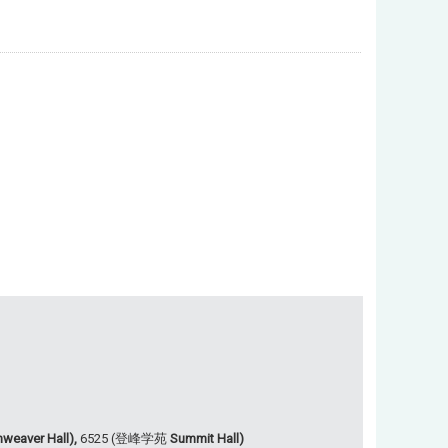
weaver Hall),
6525 (登峰学苑
Summit Hall)