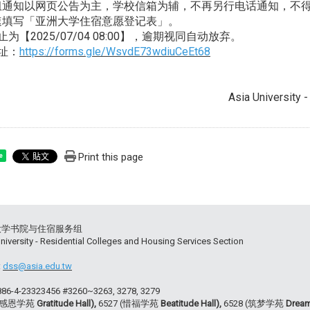
组通知以网页公告为主，学校信箱为辅，不再另行电话通知，不
速填写「亚洲大学住宿意愿登记表」。
为【2025/07/04 08:00】，逾期视同自动放弃。
址：
https://forms.gle/WsvdE73wdiuCeEt68
Asia University 
Print this page
e
大学书院与住宿服务组
niversity - Residential Colleges and Housing Services Section
:
dss@asia.edu.tw
+886-4-23323456 #3260~3263, 3278, 3279
 (感恩学苑
Gratitude Hall),
6527 (惜福学苑
Beatitude Hall),
6528 (筑梦学苑
Dream