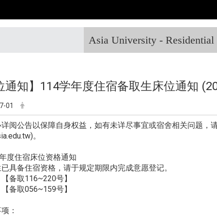
Asia University - Residentia
通知】114学年度住宿备取生床位通知 (2025
7-01
必详阅公告以保障自身权益，如有未详尽事宜或宿舍相关问题，
ia.edu.tw)。
学年度住宿床位资格通知
生已具备住宿资格，请于规定期限内完成意愿登记。
【备取116~220号】
【备取056~159号】
事项：