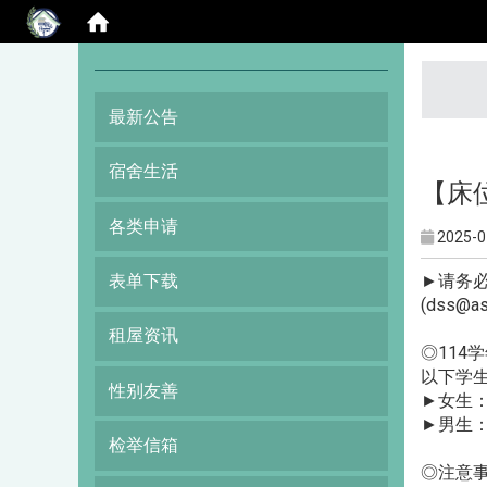
:::
最新公告
宿舍生活
【床位
各类申请
2025-0
►请务
表单下载
(dss@as
租屋资讯
◎114
以下学
性别友善
►女生：
►男生：
检举信箱
◎注意