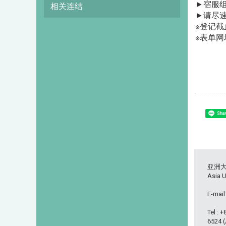
►宿服
相关连结
►请尽
※登记截止
※表单网
Shar
亚洲
Asia U
E-mail
Tel : 
6524