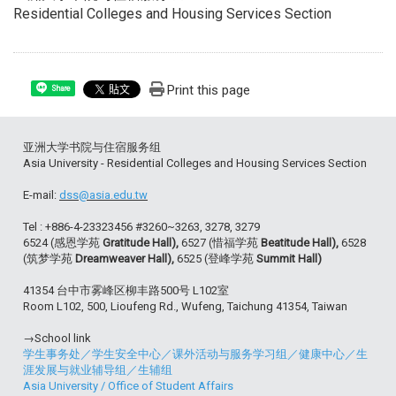
Residential Colleges and Housing Services Section
Print this page
Share
亚洲大学书院与住宿服务组
Asia University - Residential Colleges and Housing Services Section
E-mail:
dss@asia.edu.tw
Tel : +886-4-23323456 #3260~3263, 3278, 3279
6524 (感恩学苑
Gratitude Hall),
6527 (惜福学苑
Beatitude Hall),
6528
(筑梦学苑
Dreamweaver Hall),
6525 (登峰学苑
Summit Hall)
41354 台中市雾峰区柳丰路500号 L102室
Room L102, 500, Lioufeng Rd., Wufeng, Taichung 41354, Taiwan
→School link
学生事务处
／
学生安全中心
／
课外活动与服务学习组
／
健康中心
／
生
涯发展与就业辅导组
／
生辅组
Asia University
/
Office of Student Affairs