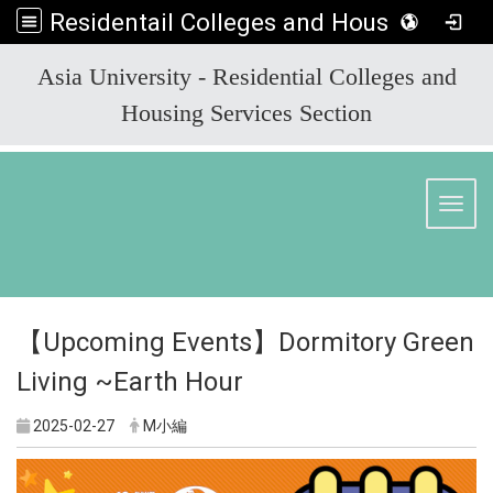
Residentail Colleges and Housing Services Section
:::
Asia University - Residential Colleges and
Housing Services Section
Toggl
【Upcoming Events】Dormitory Green
Living ~Earth Hour
2025-02-27
M小編