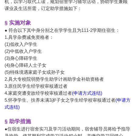
机，以学习取代工读，规划宿舍学习辅导活动，协助学生兼顾
课业及生活所需，订定助学措施如下：
§ 实施对象
● 符合以下其中身分别之在学学生且为111-2学期住宿生：
1.具学杂费减免资格者：
(1)
低收入户学生
(2)
中低收入户学生
(3)
身心障碍学生
(4)
身心障碍人士子女
(5)
特殊境遇家庭子女或孙子女
2.具大专校院弱势学生助学计画助学金补助资格者
3.原住民学生经学校审核通过者
4.家庭突遭变故经学校审核通过者
(
申请方式连结)
5.
怀孕学生、扶养未满3岁子女之学生经学校审核通过者
(
申请方
式连结)
§ 助学措施
●住宿生进行宿舍实习及学习活动期间，宿舍辅导员将给予指导
及协助，使其顺利完成学习活动40小时，并缴交学习回馈心