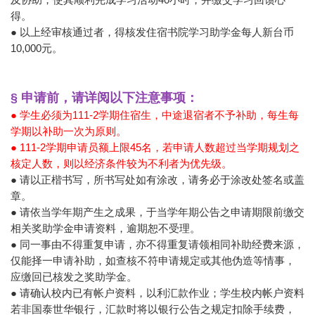
得。
● 以上经审核通过者，得核发住宿书院学习助学金每人新台币
10,000元。
§ 申请前，请详阅以下注意事项：
● 学生必须为111-2学期住宿生，中途退宿者不予补助，每生每
学期以补助一次为原则。
● 111-2学期申请员额上限45名，若申请人数超过当学期规划之
核定人数，则以经济条件较为不利者为优先级。
● 请以正楷书写，所书写处如有涂改，请务必于涂改处签名或盖
章。
● 请依当学年期产生之成果，于当学年期公告之申请期限前缴交
相关奖助学金申请资料，逾期恕不受理。
● 同一事由不得重复申请，亦不得重复请领相同补助经费来源，
仅能择一申请补助，如查核不符申请规定或其他伪造等情事，
应缴回已核发之奖助学金。
● 请确认校内已有帐户资料，以利汇款作业；学生校内帐户资料
若非国泰世华银行，汇款时将以银行公告之规定扣除手续费，