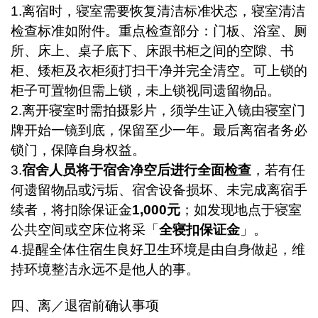
1.
离宿时，寝室需要恢复清洁标准状态，寝室清洁
检查标准如附件。重点检查部分：门板、浴室、厕
所、床上、桌子底下、床跟书柜之间的空隙、书
柜、矮柜及衣柜须打扫干净并完全清空。可上锁的
柜子可置物但需上锁，未上锁视同遗留物品。
2.
离开寝室时需拍摄影片，须学生证入镜由寝室门
牌开始一镜到底，保留至少一年。最后离宿者务必
锁门，保障自身权益。
3.
宿舍人员将于宿舍净空后进行全面检查
，若有任
何遗留物品或污垢、宿舍设备损坏、未完成离宿手
续者，将扣除保证金
1,000元
；如发现地点于寝室
公共空间或空床位将采「
全寝扣保证金
」。
4.
提醒全体住宿生良好卫生环境是由自身做起，维
持环境整洁永远不是他人的事。
四、离／退宿前确认事项