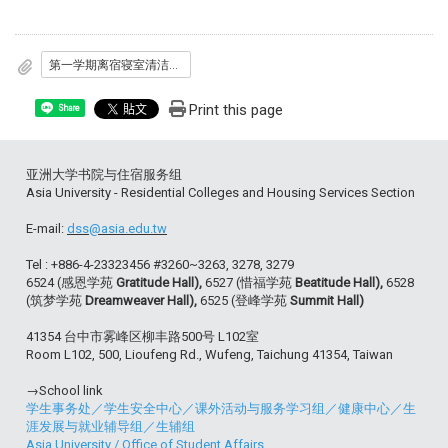
第一学期离宿寝室清洁标准
Print this page
Share
亚洲大学书院与住宿服务组
Asia University - Residential Colleges and Housing Services Section
E-mail:
dss@asia.edu.tw
Tel : +886-4-23323456 #3260~3263, 3278, 3279
6524 (感恩学苑
Gratitude Hall),
6527 (惜福学苑
Beatitude Hall),
6528
(筑梦学苑
Dreamweaver Hall),
6525 (登峰学苑
Summit Hall)
41354 台中市雾峰区柳丰路500号 L102室
Room L102, 500, Lioufeng Rd., Wufeng, Taichung 41354, Taiwan
→School link
学生事务处
／
学生安全中心
／
课外活动与服务学习组
／
健康中心
／
生
涯发展与就业辅导组
／
生辅组
Asia University
/
Office of Student Affairs