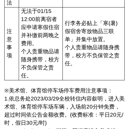
法
无法于01/15
12:00前离宿者
行李务必贴上
「寒(暑)
应申请寒假住宿
注
假宿舍寄放物品三联
并补缴前两晚之
意
单」
并集中放置。
费用。
事
个人贵重物品请随身携
个人贵重物品请
项
带，校方不负保管之责
随身携带，校方
任。
不负保管之责
任。
※
美术馆、体育馆停车场停车费用注意事项：
1.
依总务处2023/03/29全校转信内容叙明，进入美
术馆、体育馆停车场车辆，入场前20分钟免费，
超过时间依公告金额收费。(收费标准：平日20元/
时，假日30元/时)