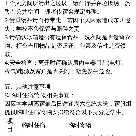
1.
个人房间所清出之垃圾，请自行丢在垃圾场，勿
丢在公共空间，违者依宿舍规定办理。
2.
贵重物品请自行带走，若因个人因素造成东西遗
失，学校不负保管与赔偿之责。
3.
请确认冰箱是否有遗留食品、洗衣间是否遗留衣
物、柜台借用物品是否归还、包裹及信件是否领
取。
4.
安全检查：离开时请确认房内电器用品(电灯、
冷气)电源及窗户是否关闭，避免发生危险。
五、其他注意事项
※临时住宿/寄物相关事宜：
因应本学期离宿最后日适逢周六总统大选，宿服组
提供临时住宿/寄物安排给符合以下身分之学生。
项
临时住宿
临时寄物
目