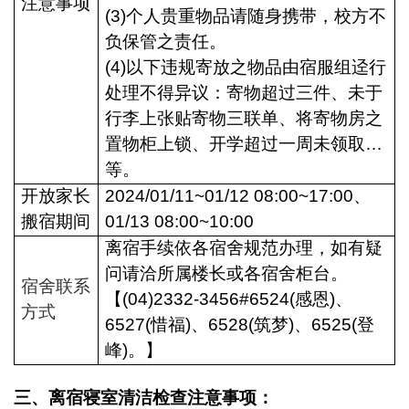
注意事项
(3)
个人贵重物品请随身携带，校方不
负保管之责任。
(4)
以下违规寄放之物品由宿服组迳行
处理不得异议：寄物超过三件、未于
行李上张贴寄物三联单、将寄物房之
置物柜上锁、开学超过一周未领取…
等。
开放家长
2024/01/11~01/12 08:00~17:00
、
搬宿期间
01/13 08:00~10:00
离宿手续依各宿舍规范办理，如有疑
问请洽所属楼长或各宿舍柜台。
宿舍联系
【(04)2332-3456#6524(感恩)、
方式
6527(惜福)、6528(筑梦)、6525(登
峰)。】
三、离宿寝室清洁检查注意事项：