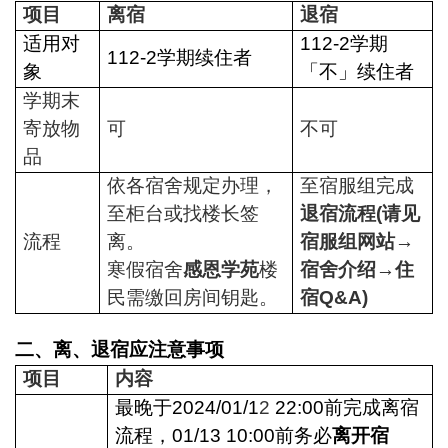
项目
离宿
退宿
适用对
112-2
学期
112-2
学期续住者
象
「不」续住者
学期末
寄放物
可
不可
品
依各宿舍规定办理，
至宿服组完成
至柜台或找楼长签
退宿流程(请见
流程
离。
宿服组网站→
寒假宿舍
感恩学苑
楼
宿舍介绍
→住
民需缴回房间钥匙。
宿Q&A)
二、离、退宿应注意事项
项目
内容
最晚于2024/01/1
2
22:00
前完成离宿
流程，01/13 10:00前务必
离开宿