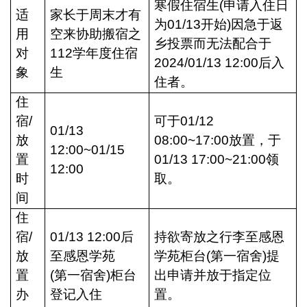
寒假住宿生(申请入住日
适
家长于周末才有
为01/13开始)因急于返
用
空来协助搬宿之
乡投票
而无法配合于
对
112
学年度住宿
2024/01/13 12:00后入
象
生
住者。
住
宿/
可于01/12
01/13
放
08:00~17:00放置，于
12:00~01/15
置
01/13 17:00~21:00领
12:00
时
取。
间
住
宿/
01/13 12:00
后
持欲寄放之行李
至感恩
放
至感恩学苑
学苑柜台(第一宿舍)提
置
(
第一宿舍)柜台
出申请并放于指定位
办
登记入住
置。