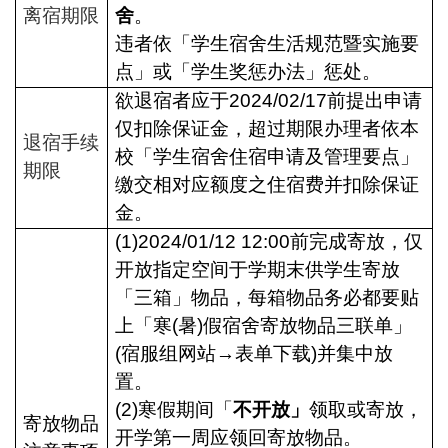
离宿期限
舍
。
违者依「学生宿舍生活规范暨实施要
点」或「学生奖惩办法」惩处。
欲退宿者应于2024/02/17前提出申请
仅扣除保证金，超过期限办理者
依本
退宿手续
校「学生宿舍住宿申请及管理要点」
期限
缴交相对应额度之住宿费并扣除保证
金。
(1)2024/01/12 12:00
前完成寄放，仅
开放指定空间于学期末供学生寄放
「三箱」物品，每箱物品务必都要贴
上「寒(暑)假宿舍寄放物品三联单」
(宿服组网站→表单下载)并集中放
置。
(2)
寒假期间「
不开放」
领取或寄放，
寄放物品
开学第一周应领回寄放物品。