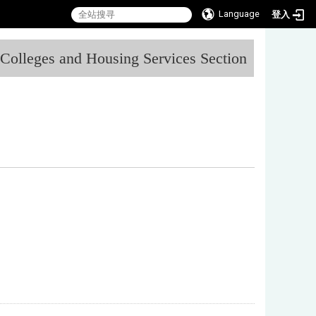
Language
登入
:::
l Colleges and Housing Services Section