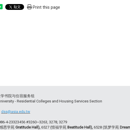
Print this page
e
大学书院与住宿服务组
niversity - Residential Colleges and Housing Services Section
:
dss@asia.edu.tw
+886-4-23323456 #3260~3263, 3278, 3279
 (感恩学苑
Gratitude Hall),
6527 (惜福学苑
Beatitude Hall),
6528 (筑梦学苑
Dream