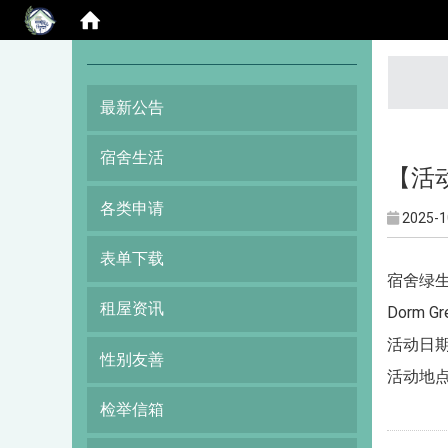
:::
最新公告
宿舍生活
【活
各类申请
2025-1
表单下载
宿舍绿生
租屋资讯
Dorm Gre
活动日期 D
性别友善
活动地点 
检举信箱