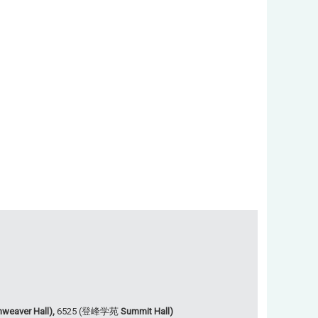
weaver Hall),
6525 (登峰学苑
Summit Hall)