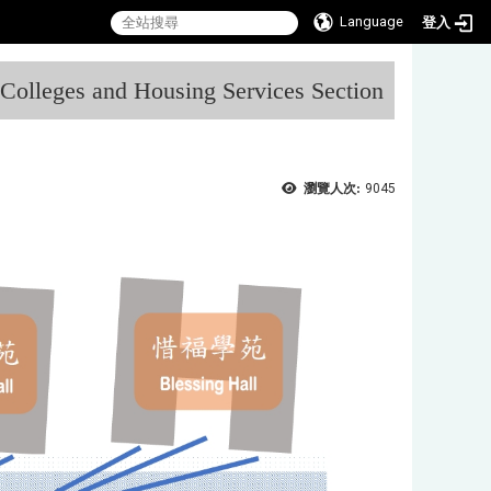
Language
登入
:::
l Colleges and Housing Services Section
瀏覽人次:
9045