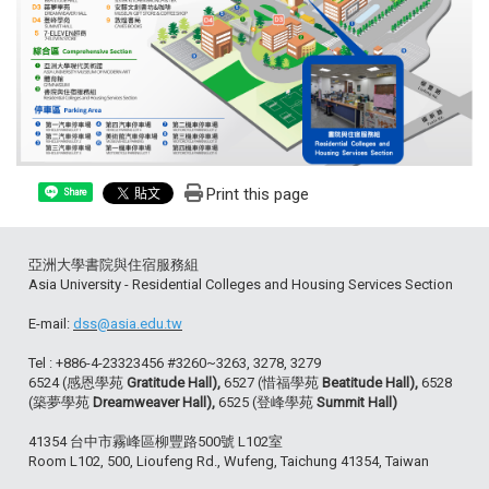
Print this page
Share
亞洲大學書院與住宿服務組
Asia University - Residential Colleges and Housing Services Section
E-mail:
dss@asia.edu.tw
Tel : +886-4-23323456 #3260~3263, 3278, 3279
6524 (感恩學苑
Gratitude Hall),
6527 (惜福學苑
Beatitude Hall),
6528
(築夢學苑
Dreamweaver Hall),
6525 (登峰學苑
Summit Hall)
41354 台中市霧峰區柳豐路500號 L102室
Room L102, 500, Lioufeng Rd., Wufeng, Taichung 41354, Taiwan