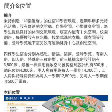
簡介&位置
簡介
秉持創造「和樂溫馨」的住宿和學習環境，定期舉辦多元特
色活動，設有舒適的交誼廳、自學空間、小型健身空間，為
學生提供良好的休閒交流環境，寢室內配有中央空調、校園
網路，每層樓設有飲水機、投幣式洗乾衣機、曬衣間等設
備，登峰學苑地下室另設有運動健身中心及創想空間。
四棟學生宿舍分別為感恩、惜福、築夢、登峰學苑，有兩人
房、四人房、特殊房三種房型，前三棟採套房設計約有
3,500床，最後一棟採用寬敞空間雅房格局設計約有500床，
總床位約4,000床。兩人房費用為每人一學期14,300元，四
人房與特殊房費用為每人一學期12,500元，另每人一學期僅
收500元電費。
本組位置