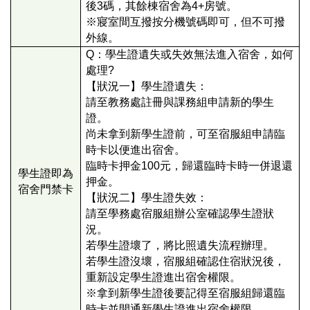
後3碼，其餘棟宿舍為4+房號。
※
寢室間互撥按分機號碼即可，但不可撥
外線。
Q：學生證遺失或失效無法進入宿舍，如何
處理?
【狀況一】學生證遺失：
請至教務處註冊與課務組申請新的學生
證。
尚未拿到新學生證前，可至宿服組申請臨
時卡以便進出宿舍。
臨時卡押金100元，歸還臨時卡時一併退還
學生證即為
押金。
宿舍門禁卡
【狀況二】學生證失效：
請至學務處宿服組辦公室確認學生證狀
況。
若學生證壞了，將比照遺失流程辦理。
若學生證沒壞，宿服組確認住宿狀況後，
重新設定學生證進出宿舍權限。
※拿到新學生證後要記得至宿服組歸還臨
時卡並開通新學生證進出宿舍權限。