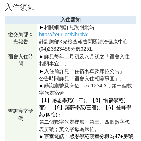
入住須知
入住需知
►
相關細節詳見說明網站：
繳交胸部Ｘ
https://reurl.cc/NbrpNq
光報告
針對胸部X光檢查報告問題請洽健康中心
(04)23323456分機3251。
宿舍入住時
►
詳見每年二月初及八月初之「宿舍入住
間
相關事宜」。
►
入住前詳見「住宿名單及床位公告」，
公告時間詳見「宿舍入住相關事宜」。
►
辨識寢號及床位：ex.1234 A，第一個數
字代表宿舍
【1】感恩學苑(一宿)、【8】惜福學苑(二
宿) 、【9】築夢學苑(三宿)、【6】登峰學
查詢寢室號
苑(四宿)；
碼
第二個數字代表樓層；第三、四個數字代
表房號；英文字母為床位。
►
寢室電話：感恩學苑寢室分機為47+房號