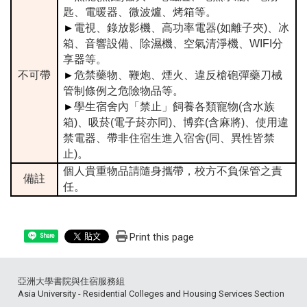
匙、電暖器、微波爐、烤箱等。
►
電視、錄放影機、高功率電器(如離子夾)、冰
箱、音響設備、除濕機、空氣清淨機、WIFI分
享器等。
不可帶
►
危禁藥物、鞭炮、煙火、違反槍砲彈藥刀械
管制條例之危險物品等。
►
學生宿舍內「禁止」飼養各類寵物(含水族
箱)、吸菸(電子菸亦同)、博弈(含麻將)、使用違
禁電器、帶非住宿生進入宿舍(同、異性皆禁
止)。
個人貴重物品請隨身攜帶，校方不負保管之責
備註
任。
Print this page
Share
亞洲大學書院與住宿服務組
Asia University - Residential Colleges and Housing Services Section