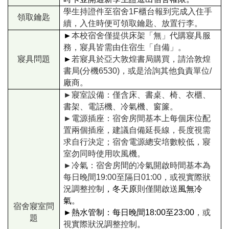
學生持證件至宿舍1F櫃台報到完成入住手
領取鑰匙
續，入住時便可領取鑰匙、放置行李。
►
本校宿舍僅提供床架「無」代購寢具服
務，寢具皆需由住宿生「自備」。
寢具問題
►
若寢具於亞大敦煌書局購買，請洽敦煌
書局(分機6530)，或是洽詢其他負責單位/
廠商。
►
寢室設備：僅含床、書桌、椅、衣櫃、
書架、電話機、冷氣機、窗簾。
►
電源插座：宿舍房間基本上每個床位配
置兩個插座，建議自備延長線，長度視需
求自行決定；宿舍電源總安培數較低，寢
室勿同時使用吹風機。
►
冷氣：宿舍房間的冷氣開啟時間基本為
每日晚間19:00至隔日01:00，或視實際狀
況調整控制
，冬天原
則僅開啟送
風無冷
氣。
宿舍寢室問
►
熱水管制：每日晚間18:00至23:00
，或
題
視實際狀況調整控制
。