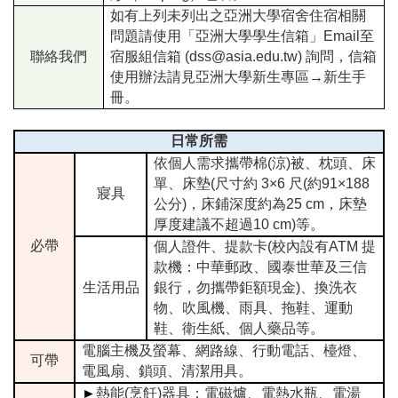
如有上列未列出之亞洲大學宿舍住宿相關
問題請使用「亞洲大學學生信箱」Email至
聯絡我們
宿服組信箱 (dss@asia.edu.tw) 詢問，信箱
使用辦法請見亞洲大學新生專區→新生手
冊。
日常所需
依個人需求攜帶棉(涼)被、枕頭、床
單、床墊(尺寸約 3×6 尺(約91×188
寢具
公分)，床鋪深度約為25 cm，床墊
厚度建議不超過10 cm)等。
必帶
個人證件、提款卡(校內設有ATM 提
款機：中華郵政、國泰世華及三信
生活用品
銀行，勿攜帶鉅額現金)、換洗衣
物、吹風機、雨具、拖鞋、運動
鞋、衛生紙、個人藥品等。
電腦主機及螢幕、網路線、行動電話、檯燈、
可帶
電風扇、鎖頭、清潔用具。
►
熱能(烹飪)器具：電磁爐、電熱水瓶、電湯