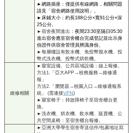
►
網路插座：僅提供有線網路，相關問題
請見「宿舍網路使用說明」。
►
床鋪大小：約長188公分×寬91公分×深
25公分。
►
宿舍夜間進出：
夜間23:30至隔日05:30
進出宿舍應至宿舍櫃台完成登記並出示身
份證件供宿舍管理員辨識身份。
►
每層樓設有飲水機、免投幣脫水機、投
幣式洗衣機、投幣式烘乾機。
►
寢室設備、公共區域設備：線上報修。
方法1.「亞大APP
→校務服務
→維修通
報
」
方法2.
「
瀏覽器
→校園入口
→
維修通報
系
維修相關
統
」
(需連接
VPN
)
►
寢室椅子：持故障椅子至宿舍櫃台更
換。
►
洗衣機、烘衣機、飲水機、販賣機、公
共空間桌椅：至宿舍櫃台報修。
►
亞洲大學學生宿舍寄送信件/包裹地址寫