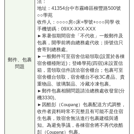
法：
地址：41354台中市霧峰區柳豐路500號
○○學苑
收件人：○○○○房○床+學號+○○○同學 收
手機號碼：09XX-XXX-XXX
►
寒暑假期間宿舍「不代收」一般郵件及
包裹，開學前將由總務處代收；掛號信只
會寄到總務處。
►
一般郵件可至宿舍信箱領取(設置於各棟
郵件、包裹
宿舍櫃檯附近)；登峰學苑(四宿)未設置信
問題
箱，需領取信件請洽宿舍櫃台；包裹可至
宿舍櫃台領取，宿舍櫃台不收3C產品、貴
重物品、玻璃製品、冷藏冷凍包裹。
►
郵件包裹相關問題請洽總務處收發室(分
機3330)。
►
因酷彭（Coupang）包裹配送方式調整，
收件者資料時常不完整且有可能不是住宿
生包裹，致宿舍無法進行包裹建檔與通
知。為避免爭議，各棟宿舍將不再代收酷
。
彭（Coupang）包裹