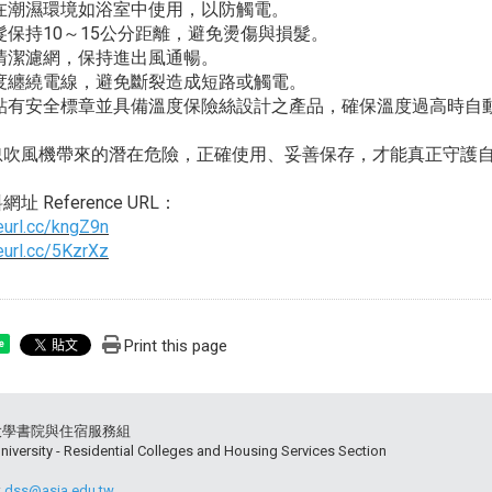
免在潮濕環境如浴室中使用，以防觸電。
髮保持10～15公分距離，避免燙傷與損髮。
期清潔濾網，保持進出風通暢。
過度纏繞電線，避免斷裂造成短路或觸電。
購貼有安全標章並具備溫度保險絲設計之產品，確保溫度過高時自
忽吹風機帶來的潛在危險，正確使用、妥善保存，才能真正守護
址 Reference URL：
reurl.cc/kngZ9n
reurl.cc/5KzrXz
Print this page
e
大學書院與住宿服務組
niversity - Residential Colleges and Housing Services Section
:
dss@asia.edu.tw