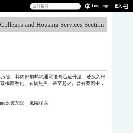
Language
登入
:::
l Colleges and Housing Services Section
與危險。其內部加熱絲通電後會迅速升溫，若放入棉
導致機體融化、衣物焦黑、甚至起火。曾有案例中，
動而反覆加熱，風險極高。