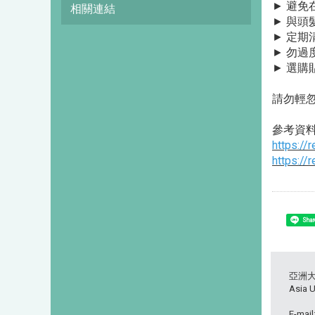
► 避
相關連結
► 與頭
► 定
► 勿
► 選
請勿輕
參考資料網
https://
https://
Shar
亞洲
Asia U
E-mail