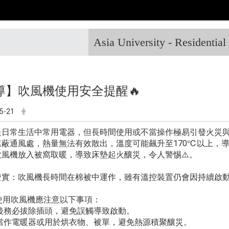
Asia University - Residentia
導】吹風機使用安全提醒🔥
5-21
是日常生活中常用電器，但長時間使用或不當操作極易引發火災
遮蔽通風處，熱量無法有效散出，溫度可能飆升至170℃以上，
吹風機放入被窩取暖，導致床墊起火釀災，令人警惕⚠️。
證實：吹風機長時間在棉被中運作，雖有溫控裝置仍會因持續啟
使用吹風機應注意以下事項：
用後務必拔除插頭，避免誤觸導致啟動。
止當作電暖器或用於烘衣物、被單，避免熱源積聚釀災。