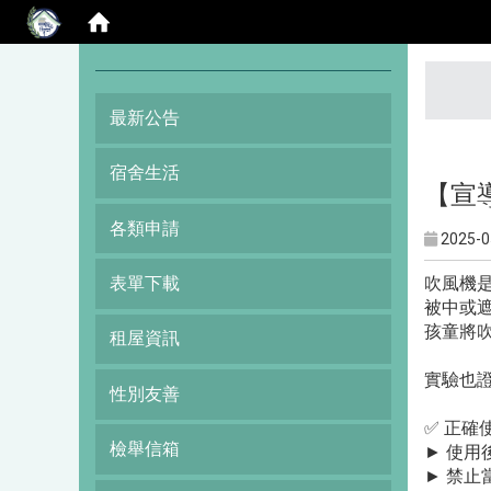
:::
最新公告
宿舍生活
【宣
各類申請
2025-0
吹風機
表單下載
被中或
孩童將
租屋資訊
實驗也
性別友善
✅ 正確
檢舉信箱
► 使
► 禁