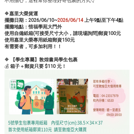
不用擔心，這裡幫你整理好寄包裹的方式👇
🔶
嘉里大榮貨運
擺攤日期：2026/06/10~
2026/06/14
上午9點至下午4點
擺攤地點：惜福學苑大門外
使用自備紙箱(可接受尺寸大小，請現場詢問)郵資100元
使用嘉里大榮專用紙箱郵資150元
有需要者，可多加利用！！
🔶
【學生專屬】敦煌書局學生包裹
💰
箱子＋郵資只要 $110 元！