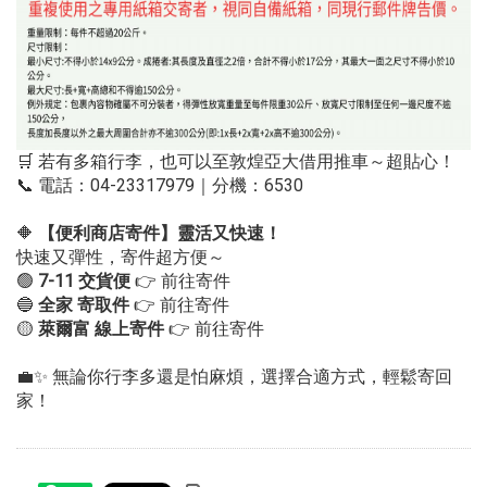
🛒 若有多箱行李，也可以至敦煌亞大借用推車～超貼心！
📞 電話：04-23317979｜分機：6530
🔶
【便利商店寄件】靈活又快速！
快速又彈性，寄件超方便～
🟢
7-11
交貨便
👉
前往寄件
🔵
全家 寄取件
👉
前往寄件
🟡
萊爾富 線上寄件
👉
前往寄件
💼✨ 無論你行李多還是怕麻煩，選擇合適方式，輕鬆寄回
家！