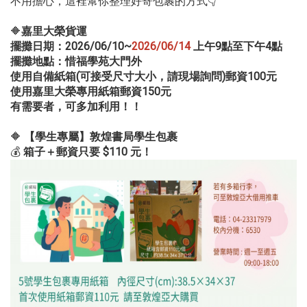
不用擔心，這裡幫你整理好寄包裹的方式👇
🔶
嘉里大榮貨運
擺攤日期：2026/06/10~
2026/06/14
上午9點至下午4點
擺攤地點：惜福學苑大門外
使用自備紙箱(可接受尺寸大小，請現場詢問)郵資100元
使用嘉里大榮專用紙箱郵資150元
有需要者，可多加利用！！
🔶
【學生專屬】敦煌書局學生包裹
💰
箱子＋郵資只要 $110 元！