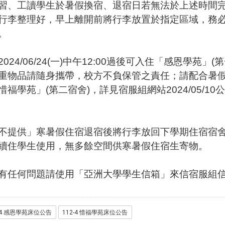
習、工讀學生於暑假換宿、退宿日若無法於上述時間
行李整理好，早上離開前將行李放置於指定區域，務必於
。
024/06/24(一)中午12:00過後可入住「感恩學苑」
重物品請隨身攜帶，校方不負保管之責任；請配合暑假住宿日程
惜福學苑」(第二宿舍)，詳見宿服組網站2024/05/1
不提供」寒暑假住宿退宿後將行李放回下學期住宿宿
續住學生使用，無多餘空間供寒暑假住宿生寄物。
任何問題請使用「亞洲大學學生信箱」來信宿服組信箱 (dss
2-4 感恩學苑床位公告
112-4 惜福學苑床位公告