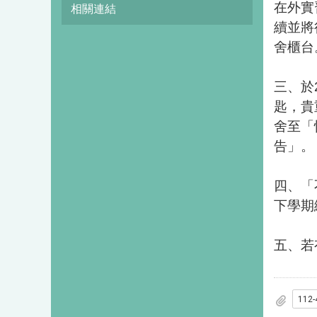
在外實
相關連結
續並將
舍櫃台
三、於2
匙，貴
舍至「
告」。
四、「
下學期
五、若有
11