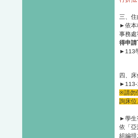
三、住
►
依本
事務處
得申請
►
113
四、床
►
113-
※
請勿
詢床位
►
學生
依「亞
組編排