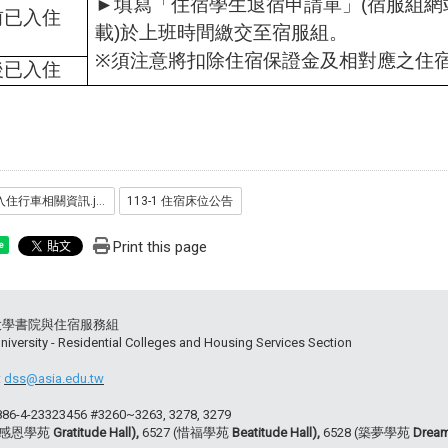
►
填寫「住宿學生退宿申請單」(宿服組網
前已入住
載)於上班時間繳交至宿服組。
※
須注意將扣除住宿保證金及相對應之住
後已入住
113入住行車相關資訊.jpg
113-1 住宿床位公告
Print this page
e
大學書院與住宿服務組
niversity - Residential Colleges and Housing Services Section
:
dss@asia.edu.tw
+886-4-23323456 #3260~3263, 3278, 3279
 (感恩學苑
Gratitude Hall),
6527 (惜福學苑
Beatitude Hall),
6528 (築夢學苑
Dream