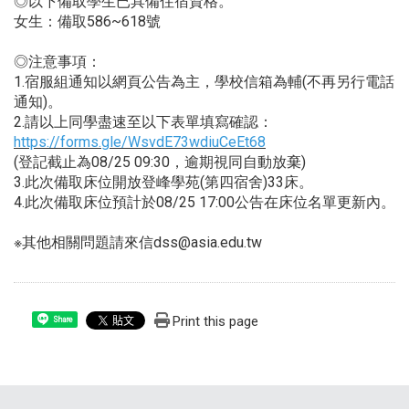
◎以下備取學生已具備住宿資格。
女生：備取586~618號
◎注意事項：
1.宿服組通知以網頁公告為主，學校信箱為輔(不再另行電話
通知)。
2.請以上同學盡速至以下表單填寫確認：
https://forms.gle/WsvdE73wdiuCeEt68
(登記截止為08/25 09:30，逾期視同自動放棄)
3.此次備取床位開放登峰學苑(第四宿舍)33床。
4.此次備取床位預計於08/25 17:00公告在床位名單更新內。
※其他相關問題請來信dss@asia.edu.tw
Print this page
Share