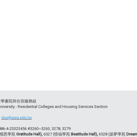
大學書院與住宿服務組
niversity - Residential Colleges and Housing Services Section
:
dss@asia.edu.tw
+886-4-23323456 #3260~3263, 3278, 3279
 (感恩學苑
Gratitude Hall),
6527 (惜福學苑
Beatitude Hall),
6528 (築夢學苑
Dream