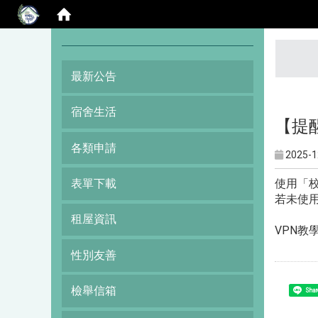
:::
最新公告
宿舍生活
【提
各類申請
2025-1
使用「校
表單下載
若未使
租屋資訊
VPN教
性別友善
檢舉信箱
Shar