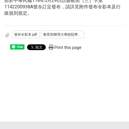
部於中華民國114年5月29日以臺教高（三）字第
1142200938A號令訂定發布，請詳見附件​​​​​發布令影本及行
政規則規定。​
發布令影本.pdf
教育部辦理大專校院學生校內住宿補貼要點.pdf
Print this page
Share