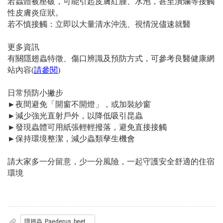
若蟲體被壓破，可能引起皮膚紅腫、水泡，甚至潰爛等接觸
性皮膚炎症狀。
若不慎接觸：立即以大量清水沖洗、視情況儘速就醫
更多資訊
有關隱翅蟲特徵、傷口辨識及預防方式，可參考良醫健康網
站內容
(
請參閱
)
日常預防小撇步
►
夜間避免「開窗不開燈」，或加裝紗窗
►
減少強光直射戶外，以降低吸引昆蟲
►
發現蟲體可用紙張輕輕撥落，避免直接接觸
►
保持環境整潔，減少蟲類孳生機會
請大家多一分留意，少一分風險，一起守護安全舒適的住宿
環境
隱翅蟲_Paederus_beetles.jpg