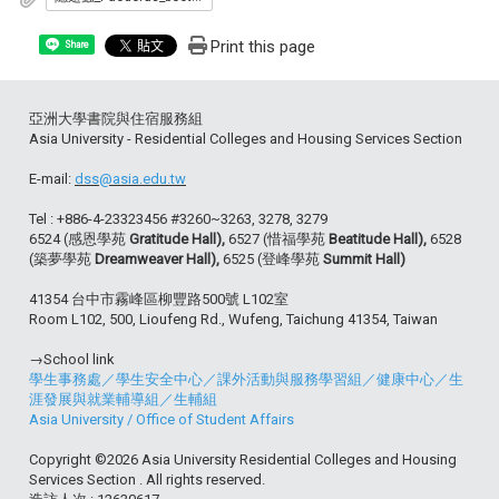
Print this page
Share
亞洲大學書院與住宿服務組
Asia University - Residential Colleges and Housing Services Section
E-mail:
dss@asia.edu.tw
Tel : +886-4-23323456 #3260~3263, 3278, 3279
6524 (感恩學苑
Gratitude Hall),
6527 (惜福學苑
Beatitude Hall),
6528
(築夢學苑
Dreamweaver Hall),
6525 (登峰學苑
Summit Hall)
41354 台中市霧峰區柳豐路500號 L102室
Room L102, 500, Lioufeng Rd., Wufeng, Taichung 41354, Taiwan
→School link
學生事務處
／
學生安全中心
／
課外活動與服務學習組
／
健康中心
／
生
涯發展與就業輔導組
／
生輔組
Asia University
/
Office of Student Affairs
Copyright ©2026 Asia University Residential Colleges and Housing
Services Section . All rights reserved.